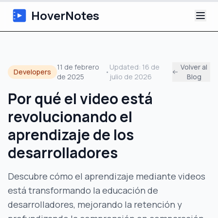
HoverNotes
Aplicación
11 de febrero
Updated:
16 de
Volver al
Developers
•
de 2025
julio de 2026
Blog
Extension
Por qué el video está
Notas de Video con IA
revolucionando el
Tutoriales
aprendizaje de los
desarrolladores
Acerca de
Descubre cómo el aprendizaje mediante videos
Blog
está transformando la educación de
desarrolladores, mejorando la retención y