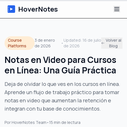
HoverNotes
Aplicación
Course
3 de enero
Updated:
16 de julio
Volver al
•
Extension
Platforms
de 2026
de 2026
Blog
Notas en Video para Cursos
Notas de Video con IA
en Línea: Una Guía Práctica
Tutoriales
Deja de olvidar lo que ves en los cursos en línea.
Acerca de
Aprende un flujo de trabajo práctico para tomar
notas en video que aumentan la retención e
Blog
integran con tu base de conocimientos.
Por
HoverNotes Team
•
15
min de lectura