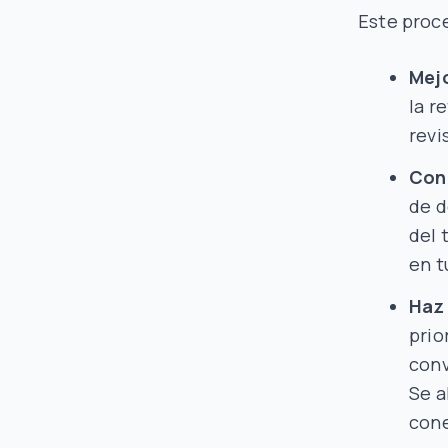
Este proce
Mejo
la r
revi
Con
de d
del 
en t
Haz 
prio
conv
Se a
cone