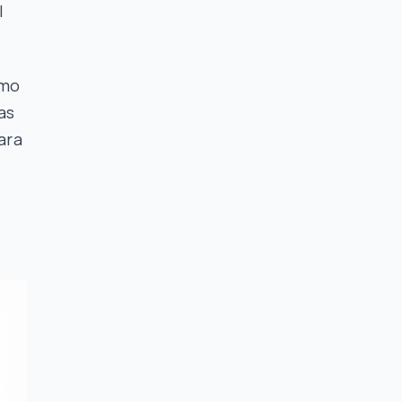
l
umo
as
ara