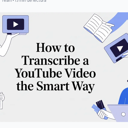
s Team
•
13
min de lectura