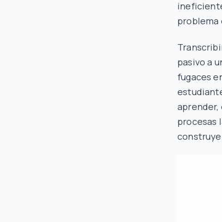
ineficient
problema c
Transcribi
pasivo a u
fugaces e
estudiante
aprender,
procesas l
construyen