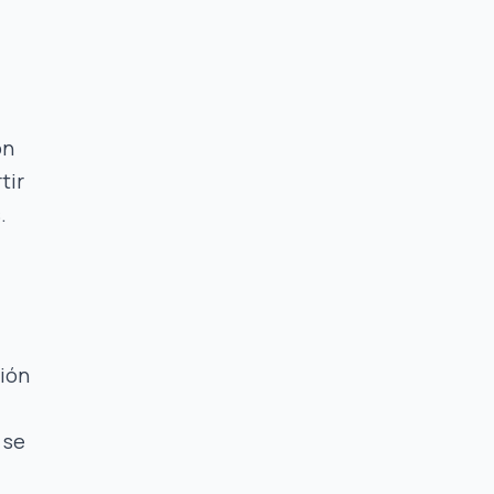
ón
tir
.
sión
 se