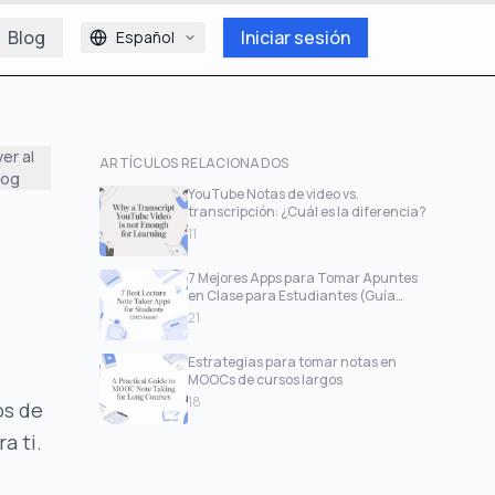
Blog
Iniciar sesión
Español
ver al
ARTÍCULOS RELACIONADOS
log
YouTube Notas de video vs.
transcripción: ¿Cuál es la diferencia?
11
7 Mejores Apps para Tomar Apuntes
en Clase para Estudiantes (Guía
2026)
21
Estrategias para tomar notas en
e
MOOCs de cursos largos
18
os de
a ti.