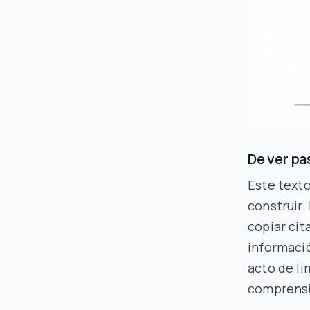
De ver pa
Este texto
construir.
copiar cit
informació
acto de li
comprensi