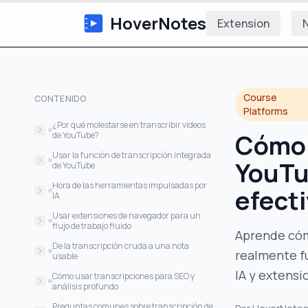
HoverNotes
Extension
N
Course
CONTENIDO
Platforms
¿Por qué molestarse en transcribir videos
Cómo 
de YouTube?
De ver pasivamente a construir
Usar la función de transcripción integrada
YouTu
conocimiento activamente
de YouTube
Las concesiones de la conveniencia
Hora de las herramientas impulsadas por
efect
IA
Precisión y qué esperar
Usar extensiones de navegador para un
flujo de trabajo fluido
Aprende cóm
Comparación de métodos de
transcripción
Canal directo a tus notas
De la transcripción cruda a una nota
realmente f
usable
IA y extensi
De un muro de texto a un documento
Cómo usar transcripciones para SEO y
escaneable
análisis profundo
Añadiendo tu propia estructura
Descubriendo patrones ocultos en el
Preguntas comunes sobre transcripción de