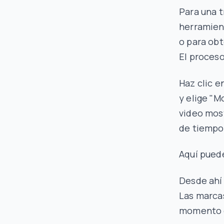
Para una t
herramient
o para ob
El proces
Haz clic e
y elige "M
video mos
de tiempo
Aquí puede
Desde ahí 
Las marcas
momento e