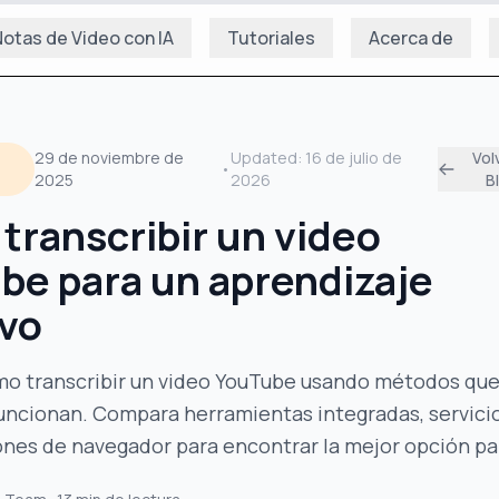
otas de Video con IA
Tutoriales
Acerca de
29 de noviembre de
Updated:
16 de julio de
Vol
•
2025
2026
B
transcribir un video
be para un aprendizaje
ivo
o transcribir un video YouTube usando métodos qu
uncionan. Compara herramientas integradas, servici
ones de navegador para encontrar la mejor opción par