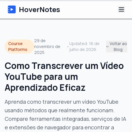
HoverNotes
App
29 de
Course
Updated:
16 de
Voltar ao
novembro de
•
Extension
Platforms
julho de 2026
Blog
2025
Notas de Vídeo com IA
Como Transcrever um Vídeo
YouTube para um
Tutoriais
Aprendizado Eficaz
Sobre
Aprenda como transcrever um vídeo YouTube
Blog
usando métodos que realmente funcionam.
Compare ferramentas integradas, serviços de IA
e extensões de navegador para encontrar a