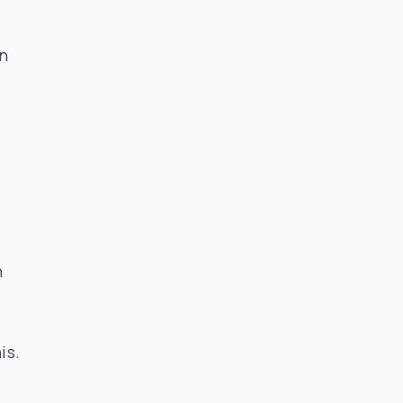
m
an
n
is.