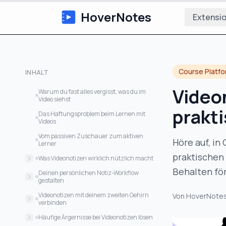
HoverNotes
Extensi
Course Platf
INHALT
Videon
Warum du fast alles vergisst, was du im
Video siehst
prakt
Das Haftungsproblem beim Lernen mit
Videos
Vom passiven Zuschauer zum aktiven
Höre auf, i
Lerner
praktischen 
Was Videonotizen wirklich nützlich macht
Behalten för
Über das Transkript hinaus: Warum
Deinen persönlichen Notiz-Workflow
visueller Kontext zählt
gestalten
Die Kraft anklickbarer Zeitstempel
Vorbereitung vor der Sitzung
Videonotizen mit deinem zweiten Gehirn
Von
HoverNote
verbinden
Notizen in einen Wissensfundus
Erfassung während der Sitzung
verwandeln
Die Stärke des einfachen Markdown
Häufige Ärgernisse bei Videonotizen lösen
Nachbearbeitung nach der Sitzung