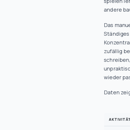
spielen le
andere bau
Das manue
Ständiges
Konzentra
zufällig b
schreiben,
unpraktisc
wieder pa
Daten zei
AKTIVITÄ