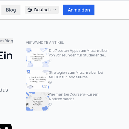
Blog
Anmelden
Deutsch
um Blog
VERWANDTE ARTIKEL
Ein
Die 7 besten Apps zum Mitschreiben
von Vorlesungen für Studierende
(Leitfaden 2026)
17
Strategien zum Mitschreiben bei
MOOCs für lange Kurse
16
 das
Wie man bei Coursera-Kursen
Notizen macht
12