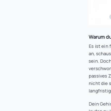
Warum du 
Es ist ein
an, schaus
sein. Doch
verschwom
passives 
nicht die 
langfristi
Dein Gehir