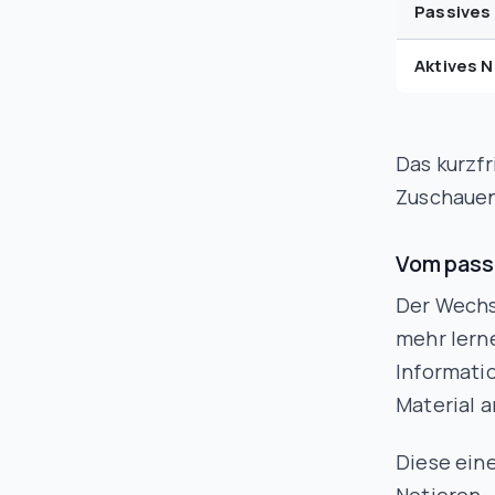
Passives
Aktives 
Das kurzfr
Zuschauen,
Vom pass
Der Wechs
mehr lern
Informati
Material a
Diese ein