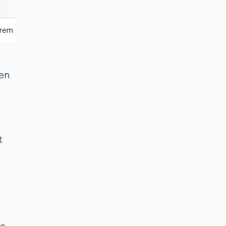
Sehr niedrig. Die Vergessenskurve setzt 
rem Verständnis.
Deutlich höher. Erzeugt dauerhafte Gedä
ven
t