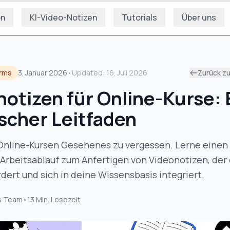
on
KI-Video-Notizen
Tutorials
Über uns
orms
3. Januar 2026
•
Updated:
16. Juli 2026
Zurück z
otizen für Online-Kurse: 
ischer Leitfaden
n Online-Kursen Gesehenes zu vergessen. Lerne einen
Arbeitsablauf zum Anfertigen von Videonotizen, der
dert und sich in deine Wissensbasis integriert.
s Team
•
13
Min. Lesezeit