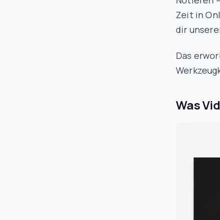
Notieren –
Zeit in On
dir unser
Das erwor
Werkzeugka
Was Vid