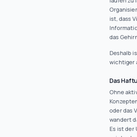
laufen zu 
Organisie
ist, dass 
Informatio
das Gehirn
Deshalb i
wichtiger 
Das Haft
Ohne akti
Konzepten
oder das 
wandert d
Es ist de