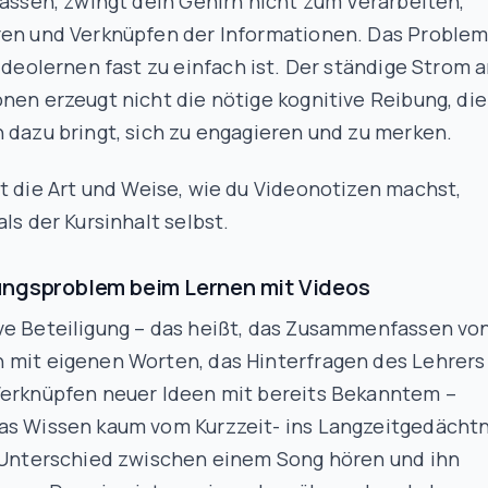
lassen, zwingt dein Gehirn nicht zum Verarbeiten,
ren und Verknüpfen der Informationen. Das Proble
Videolernen fast
zu
einfach ist. Der ständige Strom 
nen erzeugt nicht die nötige kognitive Reibung, die
 dazu bringt, sich zu engagieren und zu merken.
st
die Art
und Weise, wie du Videonotizen machst,
als der Kursinhalt selbst.
ungsproblem beim Lernen mit Videos
ve Beteiligung – das heißt, das Zusammenfassen vo
 mit eigenen Worten, das Hinterfragen des Lehrers
Verknüpfen neuer Ideen mit bereits Bekanntem –
as Wissen kaum vom Kurzzeit- ins Langzeitgedächtn
r Unterschied zwischen einem Song hören und ihn