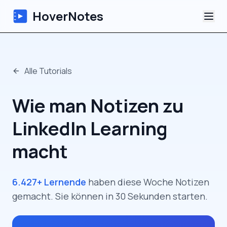
HoverNotes
App
Alle Tutorials
Extension
Wie man Notizen zu
KI-Video-Notizen
LinkedIn Learning
Tutorials
macht
Über uns
6.427+ Lernende
haben diese Woche Notizen
Blog
gemacht. Sie können in 30 Sekunden starten.