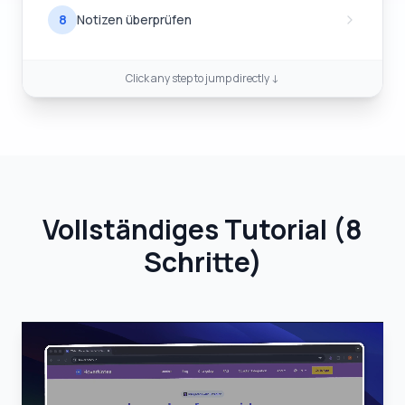
8
Notizen überprüfen
Click any step to jump directly ↓
Vollständiges Tutorial
(
8
Schritte
)