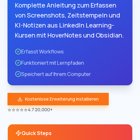
Komplette Anleitung zum Erfassen
von Screenshots, Zeitstempeln und
KI-Notizen aus LinkedIn Learning-
Kursen mit HoverNotes und Obsidian.
Erfasst Workflows
Funktioniert mit Lernpfaden
Speichert auf Ihrem Computer
Kostenlose Erweiterung installieren
⭐⭐⭐⭐⭐
4.7
|
20,000+
Quick Steps