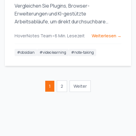
Vergleichen Sie Plugins, Browser-
Erweiterungen und KI-gestützte
Arbeitsabläufe, um direkt durchsuchbare
Videonotizen in Ihre Obsidian-
HoverNotes Team
•
6
Min. Lesezeit
Weiterlesen →
Wissensdatenbank aufzunehmen.
#
obsidian
#
video learning
#
note-taking
1
2
Weiter