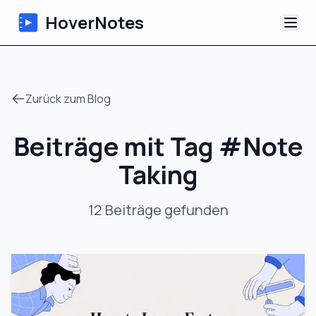
HoverNotes
App
Zurück zum Blog
Extension
Beiträge mit Tag
#
Note
KI-Video-Notizen
Taking
Tutorials
12
Beiträge
gefunden
Über uns
Blog