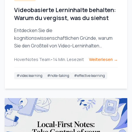
Videobasierte Lerninhalte behalten:
Warum du vergisst, was du siehst
Entdecken Sie die
kognitionswissenschaftlichen Gründe, warum
Sie den Großteil von Video-Lerninhalten
vergessen, und erfahren Sie, wie aktives,
HoverNotes Team
•
14
Min. Lesezeit
Weiterlesen →
strategisches Notieren Ihre Merkfähigkeit
nachhaltig verbessern kann.
#
video learning
#
note-taking
#
effective learning