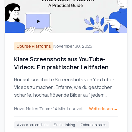
Course Platforms
November 30, 2025
Klare Screenshots aus YouTube-
Videos: Ein praktischer Leitfaden
Hör auf, unscharfe Screenshots von YouTube-
Videos zu machen. Erfahre, wie du gestochen
scharfe, hochauflösende Bilder auf jedem
Gerät für deine Notizen und Projekte festhältst.
HoverNotes Team
•
14
Min. Lesezeit
Weiterlesen →
#
video screenshots
#
note-taking
#
obsidian notes