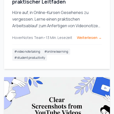
praktischer Leitfaden
Höre auf, in Online-Kursen Gesehenes zu
vergessen. Lerne einen praktischen
Arbeitsablauf zum Anfertigen von Videonotizen,
der das Behalten fördert und sich in deine
HoverNotes Team
•
13
Min. Lesezeit
Weiterlesen →
Wissensbasis integriert.
#
video note taking
#
online learning
#
student productivity