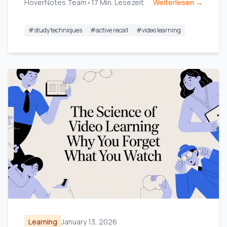
HoverNotes Team
•
17
Min. Lesezeit
Weiterlesen →
#
study techniques
#
active recall
#
video learning
Learning
January 13, 2026