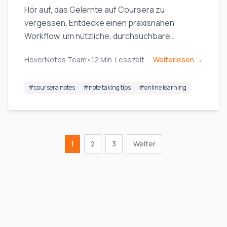
Hör auf, das Gelernte auf Coursera zu
vergessen. Entdecke einen praxisnahen
Workflow, um nützliche, durchsuchbare
Coursera-Notizen zu erstellen, die das
HoverNotes Team
•
12
Min. Lesezeit
Weiterlesen →
Langzeitgedächtnis fördern.
#
coursera notes
#
note taking tips
#
online learning
1
2
3
Weiter