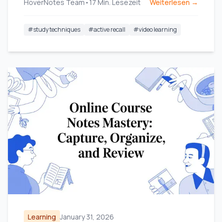
HoverNotes Team
•
17
Min. Lesezeit
Weiterlesen →
#
study techniques
#
active recall
#
video learning
Learning
January 31, 2026