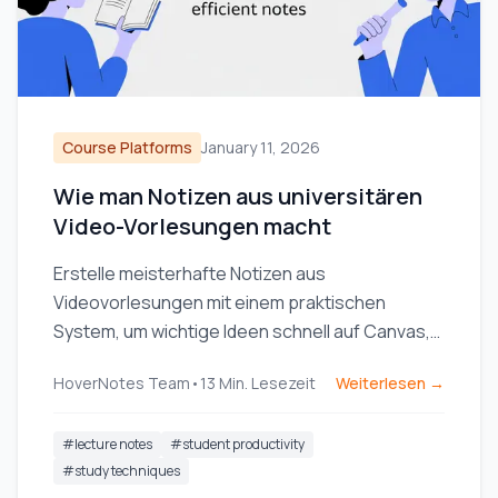
Course Platforms
January 11, 2026
Wie man Notizen aus universitären
Video-Vorlesungen macht
Erstelle meisterhafte Notizen aus
Videovorlesungen mit einem praktischen
System, um wichtige Ideen schnell auf Canvas,
Blackboard oder jedem Universitätsportal
HoverNotes Team
•
13
Min. Lesezeit
Weiterlesen →
festzuhalten.
#
lecture notes
#
student productivity
#
study techniques