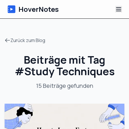
HoverNotes
App
Zurück zum Blog
Extension
Beiträge mit Tag
KI-Video-Notizen
#
Study Techniques
Tutorials
15
Beiträge
gefunden
Über uns
Blog