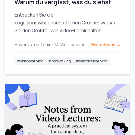
Warum du vergisst, was du siehst
Entdecken Sie die
kognitionswissenschaftlichen Gründe, warum
Sie den Großteil von Video-Lerninhalten
vergessen, und erfahren Sie, wie aktives,
HoverNotes Team
•
14
Min. Lesezeit
Weiterlesen →
strategisches Notieren Ihre Merkfähigkeit
nachhaltig verbessern kann.
#
video learning
#
note-taking
#
effective learning