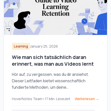
Learning
January 25, 2026
Wie man sich tatsächlich daran
erinnert, was man aus Videos lernt
Hör auf, zu vergessen, was du dir ansiehst.
Dieser Leitfaden bietet wissenschaftlich
fundierte Methoden, um deine
Gedächtnisleistung beim Lernen mit Videos
HoverNotes Team
•
17
Min. Lesezeit
Weiterlesen →
durch aktives Abrufen und klügere Notizen zu
verbessern.