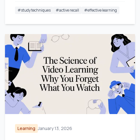
verbessern.
#
study techniques
#
active recall
#
effective learning
Learning
January 13, 2026