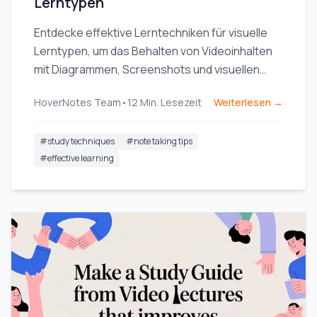
Lerntypen
Entdecke effektive Lerntechniken für visuelle
Lerntypen, um das Behalten von Videoinhalten
mit Diagrammen, Screenshots und visuellen
Notizen zu verbessern.
HoverNotes Team
•
12
Min. Lesezeit
Weiterlesen →
#
study techniques
#
note taking tips
#
effective learning