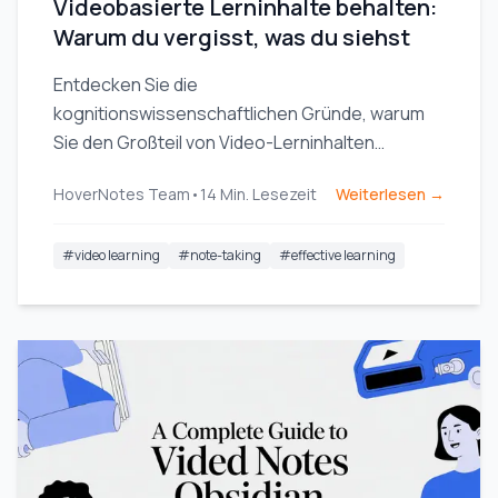
Videobasierte Lerninhalte behalten:
Warum du vergisst, was du siehst
Entdecken Sie die
kognitionswissenschaftlichen Gründe, warum
Sie den Großteil von Video-Lerninhalten
vergessen, und erfahren Sie, wie aktives,
HoverNotes Team
•
14
Min. Lesezeit
Weiterlesen →
strategisches Notieren Ihre Merkfähigkeit
nachhaltig verbessern kann.
#
video learning
#
note-taking
#
effective learning