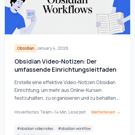
Obsidian
January 4, 2026
Obsidian Video-Notizen: Der
umfassende Einrichtungsleitfaden
Erstelle eine effektive Video-Notizen Obsidian
Einrichtung, um mehr aus Online-Kursen
festzuhalten, zu organisieren und zu behalten.
Vergleiche Plugins, Erweiterungen und
HoverNotes Team
•
14
Min. Lesezeit
Weiterlesen →
Arbeitsabläufe.
#
obsidian video notes
#
obsidian workflow