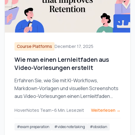
Course Platforms
December 17, 2025
Wie man einen Lernleitfaden aus
Video-Vorlesungen erstellt
Erfahren Sie, wie Sie mit KI-Workflows,
Markdown-Vorlagen und visuellen Screenshots
aus Video-Vorlesungen einen Lernleitfaden
erstellen, um das Behalten zu verbessern und
HoverNotes Team
•
6
Min. Lesezeit
Weiterlesen →
das Lernen effizienter zu gestalten.
#
exam preparation
#
video note taking
#
obsidian