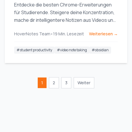
Entdecke die besten Chrome-Erweiterungen
für Studierende. Steigere deine Konzentration,
mache dir intelligentere Notizen aus Videos und
vereinfache deine Recherche mit unseren Top-
HoverNotes Team
•
19
Min. Lesezeit
Weiterlesen →
Empfehlungen fürs Online-Lernen.
#
student productivity
#
video note taking
#
obsidian
1
2
3
Weiter