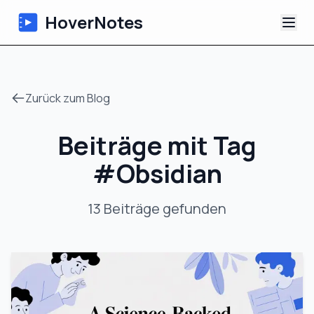
HoverNotes
App
Zurück zum Blog
Extension
Beiträge mit Tag
KI-Video-Notizen
#
Obsidian
Tutorials
13
Beiträge
gefunden
Über uns
Blog