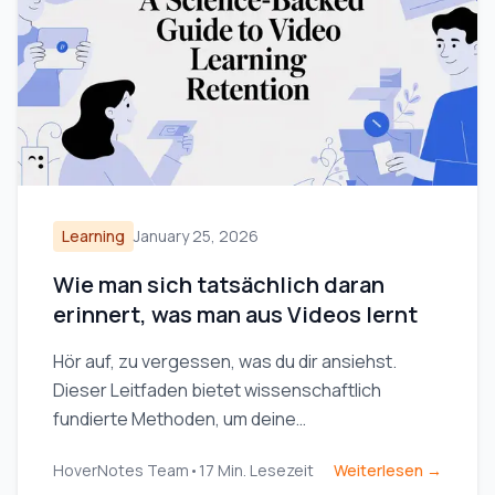
Learning
January 25, 2026
Wie man sich tatsächlich daran
erinnert, was man aus Videos lernt
Hör auf, zu vergessen, was du dir ansiehst.
Dieser Leitfaden bietet wissenschaftlich
fundierte Methoden, um deine
Gedächtnisleistung beim Lernen mit Videos
HoverNotes Team
•
17
Min. Lesezeit
Weiterlesen →
durch aktives Abrufen und klügere Notizen zu