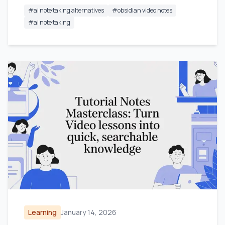
#
ai note taking alternatives
#
obsidian video notes
#
ai note taking
Learning
January 14, 2026