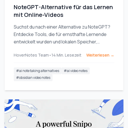
NoteGPT-Alternative für das Lernen
mit Online-Videos
Suchst du nach einer Alternative zu NoteGPT?
Entdecke Tools, die für ernsthafte Lernende
entwickelt wurden und lokalen Speicher,
Obsidian-Integration sowie visuelle
HoverNotes Team
•
14
Min. Lesezeit
Weiterlesen →
Kontextunterstützung aus Videos bieten.
#
ai note taking alternatives
#
ai video notes
#
obsidian video notes