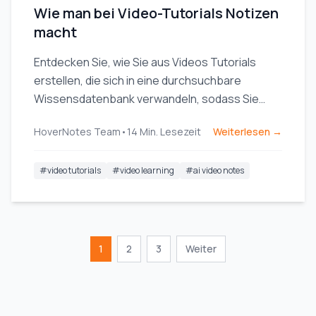
Wie man bei Video-Tutorials Notizen
macht
Entdecken Sie, wie Sie aus Videos Tutorials
erstellen, die sich in eine durchsuchbare
Wissensdatenbank verwandeln, sodass Sie
weniger zurückspulen müssen und Ihre
HoverNotes Team
•
14
Min. Lesezeit
Weiterlesen →
Lerneffizienz steigt.
#
video tutorials
#
video learning
#
ai video notes
1
2
3
Weiter