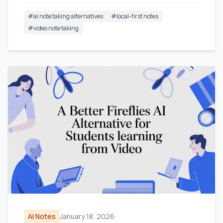
#
ai note taking alternatives
#
local-first notes
#
video note taking
AI Notes
January 18, 2026