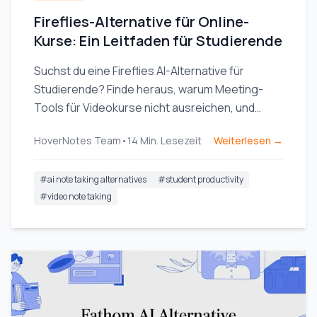
Fireflies-Alternative für Online-
Kurse: Ein Leitfaden für Studierende
Suchst du eine Fireflies AI-Alternative für
Studierende? Finde heraus, warum Meeting-
Tools für Videokurse nicht ausreichen, und
entdecke einen KI-Notizenmacher, der speziell
HoverNotes Team
•
14
Min. Lesezeit
Weiterlesen →
fürs Lernen entwickelt wurde.
#
ai note taking alternatives
#
student productivity
#
video note taking