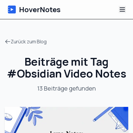
HoverNotes
App
Zurück zum Blog
Extension
Beiträge mit Tag
KI-Video-Notizen
#
Obsidian Video Notes
Tutorials
13
Beiträge
gefunden
Über uns
Blog