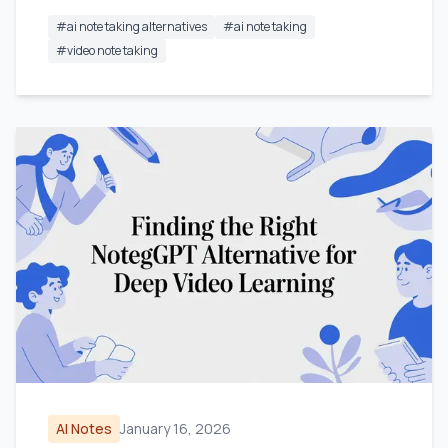
#
ai note taking alternatives
#
ai note taking
#
video note taking
AI Notes
January 16, 2026