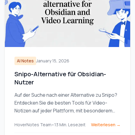
AI Notes
January 15, 2026
Snipo-Alternative für Obsidian-
Nutzer
Auf der Suche nach einer Alternative zu Snipo?
Entdecken Sie die besten Tools für Video-
Notizen auf jeder Plattform, mit besonderem
Fokus auf lokale Speicherung für Obsidian-
HoverNotes Team
•
13
Min. Lesezeit
Weiterlesen →
Nutzer.