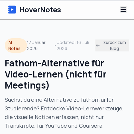
HoverNotes
App
AI
17. Januar
Updated:
16. Juli
Zurück zum
•
Extension
Notes
2026
2026
Blog
Fathom-Alternative für
KI-Video-Notizen
Video-Lernen (nicht für
Tutorials
Meetings)
Über uns
Suchst du eine Alternative zu fathom ai für
Studierende? Entdecke Video-Lernwerkzeuge,
Blog
die visuelle Notizen erfassen, nicht nur
Transkripte, für YouTube und Coursera.