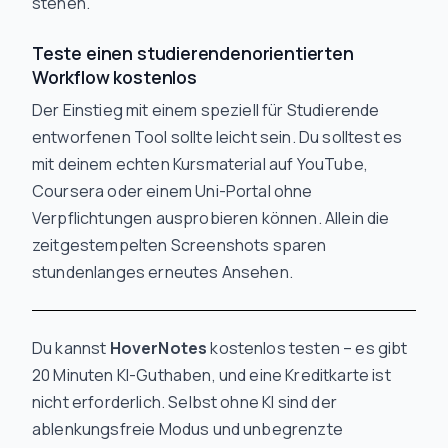
stehen.
Teste einen studierendenorientierten
Workflow kostenlos
Der Einstieg mit einem speziell für Studierende
entworfenen Tool sollte leicht sein. Du solltest es
mit deinem echten Kursmaterial auf YouTube,
Coursera oder einem Uni-Portal ohne
Verpflichtungen ausprobieren können. Allein die
zeitgestempelten Screenshots sparen
stundenlanges erneutes Ansehen.
Du kannst
HoverNotes
kostenlos testen – es gibt
20 Minuten KI-Guthaben, und eine Kreditkarte ist
nicht erforderlich. Selbst ohne KI sind der
ablenkungsfreie Modus und unbegrenzte