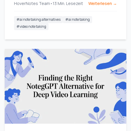
HoverNotes Team
•
13
Min. Lesezeit
Weiterlesen →
#
ai note taking alternatives
#
ai note taking
#
video note taking