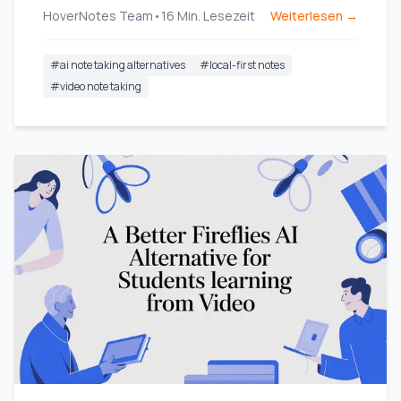
HoverNotes Team
•
16
Min. Lesezeit
Weiterlesen →
#
ai note taking alternatives
#
local-first notes
#
video note taking