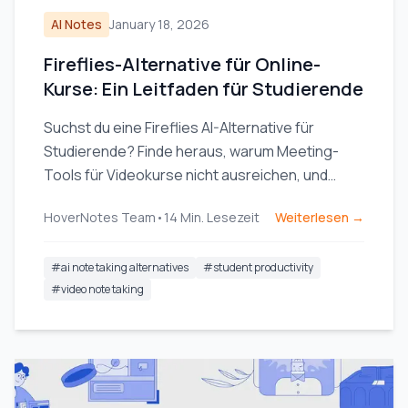
AI Notes
January 18, 2026
Fireflies-Alternative für Online-
Kurse: Ein Leitfaden für Studierende
Suchst du eine Fireflies AI-Alternative für
Studierende? Finde heraus, warum Meeting-
Tools für Videokurse nicht ausreichen, und
entdecke einen KI-Notizenmacher, der speziell
HoverNotes Team
•
14
Min. Lesezeit
Weiterlesen →
fürs Lernen entwickelt wurde.
#
ai note taking alternatives
#
student productivity
#
video note taking