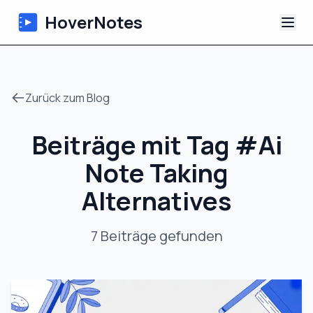
HoverNotes
App
Zurück zum Blog
Extension
Beiträge mit Tag
#
Ai
KI-Video-Notizen
Note Taking
Tutorials
Alternatives
Über uns
7
Beiträge
gefunden
Blog