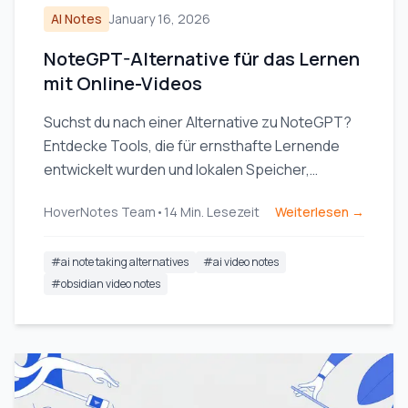
AI Notes
January 16, 2026
NoteGPT-Alternative für das Lernen
mit Online-Videos
Suchst du nach einer Alternative zu NoteGPT?
Entdecke Tools, die für ernsthafte Lernende
entwickelt wurden und lokalen Speicher,
Obsidian-Integration sowie visuelle
HoverNotes Team
•
14
Min. Lesezeit
Weiterlesen →
Kontextunterstützung aus Videos bieten.
#
ai note taking alternatives
#
ai video notes
#
obsidian video notes