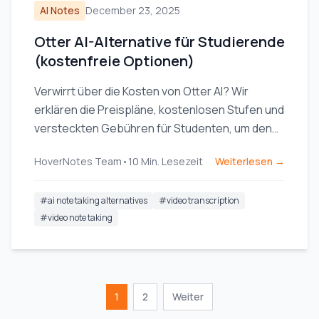
AI Notes
December 23, 2025
Otter AI-Alternative für Studierende
(kostenfreie Optionen)
Verwirrt über die Kosten von Otter AI? Wir
erklären die Preispläne, kostenlosen Stufen und
versteckten Gebühren für Studenten, um den
besten Wert für das Lernen mit Videos zu
HoverNotes Team
•
10
Min. Lesezeit
Weiterlesen →
finden.
#
ai note taking alternatives
#
video transcription
#
video note taking
1
2
Weiter