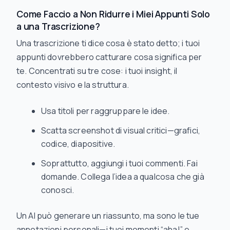
Come Faccio a Non Ridurre i Miei Appunti Solo
a una Trascrizione?
Una trascrizione ti dice
cosa
è stato detto; i tuoi
appunti dovrebbero catturare
cosa significa per
te
. Concentrati su tre cose: i tuoi insight, il
contesto visivo e la struttura.
Usa titoli per raggruppare le idee.
Scatta screenshot di visual critici—grafici,
codice, diapositive.
Soprattutto, aggiungi i tuoi commenti. Fai
domande. Collega l’idea a qualcosa che già
conosci.
Un AI può generare un riassunto, ma sono le tue
annotazioni personali—i tuoi momenti “aha!” e