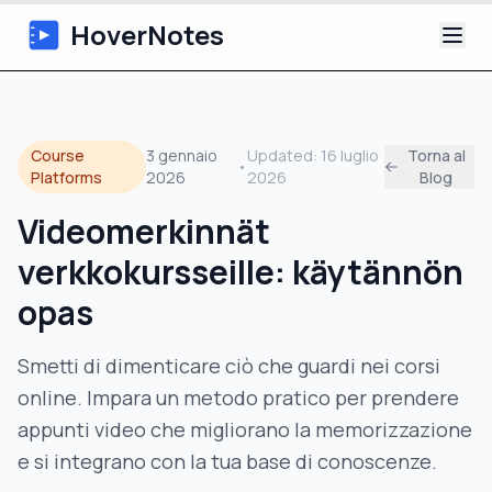
HoverNotes
App
Course
3 gennaio
Updated:
16 luglio
Torna al
•
Extension
Platforms
2026
2026
Blog
Videomerkinnät
Appunti Video IA
verkkokursseille: käytännön
Tutorial
opas
Chi siamo
Smetti di dimenticare ciò che guardi nei corsi
online. Impara un metodo pratico per prendere
Blog
appunti video che migliorano la memorizzazione
e si integrano con la tua base di conoscenze.