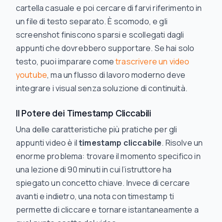
cartella casuale e poi cercare di farvi riferimento in
un file di testo separato. È scomodo, e gli
screenshot finiscono sparsi e scollegati dagli
appunti che dovrebbero supportare. Se hai solo
testo, puoi imparare come
trascrivere un video
youtube
, ma un flusso di lavoro moderno deve
integrare i visual senza soluzione di continuità.
Il Potere dei Timestamp Cliccabili
Una delle caratteristiche più pratiche per gli
appunti video è il
timestamp cliccabile
. Risolve un
enorme problema: trovare il momento specifico in
una lezione di 90 minuti in cui l’istruttore ha
spiegato un concetto chiave. Invece di cercare
avanti e indietro, una nota con timestamp ti
permette di cliccare e tornare istantaneamente a