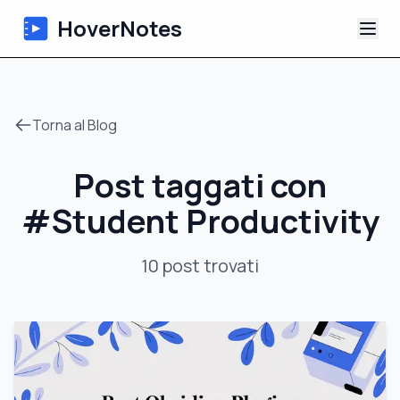
HoverNotes
App
Torna al Blog
Extension
Post taggati con
Appunti Video IA
#
Student Productivity
Tutorial
10
post
trovati
Chi siamo
Blog