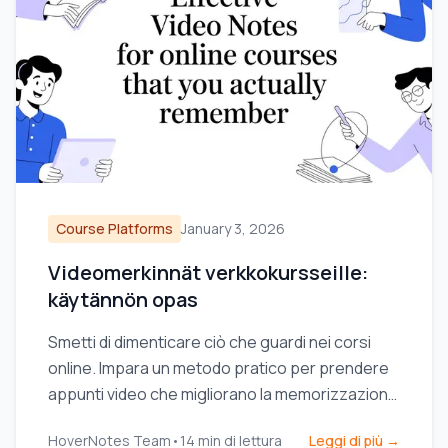
Course Platforms
January 3, 2026
Videomerkinnät verkkokursseille:
käytännön opas
Smetti di dimenticare ciò che guardi nei corsi
online. Impara un metodo pratico per prendere
appunti video che migliorano la memorizzazione
e si integrano con la tua base di conoscenze.
HoverNotes Team
•
14
min di lettura
Leggi di più →