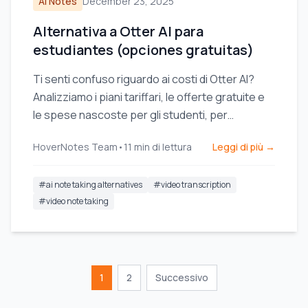
AI Notes
December 23, 2025
Alternativa a Otter AI para
estudiantes (opciones gratuitas)
Ti senti confuso riguardo ai costi di Otter AI?
Analizziamo i piani tariffari, le offerte gratuite e
le spese nascoste per gli studenti, per
individuare il miglior rapporto qualità-prezzo
HoverNotes Team
•
11
min di lettura
Leggi di più →
nell'apprendimento tramite video.
#
ai note taking alternatives
#
video transcription
#
video note taking
1
2
Successivo