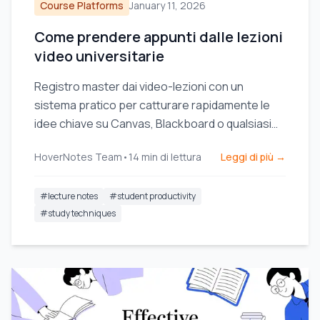
Course Platforms
January 11, 2026
Come prendere appunti dalle lezioni
video universitarie
Registro master dai video-lezioni con un
sistema pratico per catturare rapidamente le
idee chiave su Canvas, Blackboard o qualsiasi
portale universitario.
HoverNotes Team
•
14
min di lettura
Leggi di più →
#
lecture notes
#
student productivity
#
study techniques