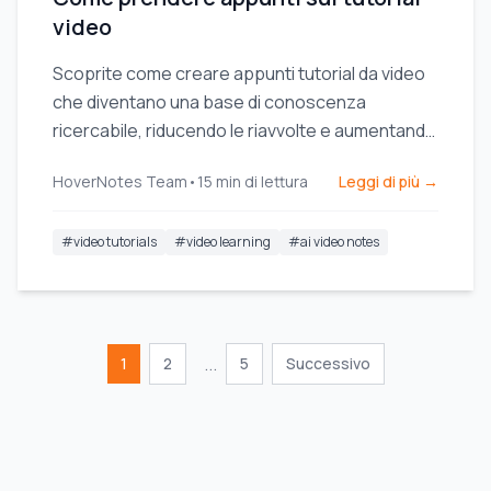
video
Scoprite come creare appunti tutorial da video
che diventano una base di conoscenza
ricercabile, riducendo le riavvolte e aumentando
l'efficienza dello studio.
HoverNotes Team
•
15
min di lettura
Leggi di più →
#
video tutorials
#
video learning
#
ai video notes
...
1
2
5
Successivo