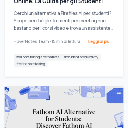
Online: La Guida per gli Studenti
Cerchi un'alternativa a Fireflies AI per studenti?
Scopri perché gli strumenti per meeting non
bastano per i corsi video e trova un assistente
AI per prendere appunti pensato per
HoverNotes Team
•
15
min di lettura
Leggi di più →
l'apprendimento.
#
ai note taking alternatives
#
student productivity
#
video note taking