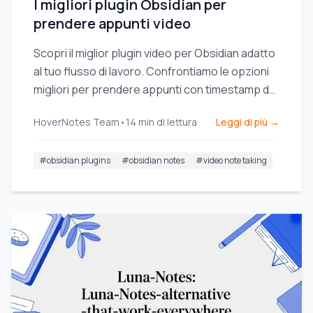
I migliori plugin Obsidian per
prendere appunti video
Scopri il miglior plugin video per Obsidian adatto
al tuo flusso di lavoro. Confrontiamo le opzioni
migliori per prendere appunti con timestamp dai
video di YouTube, Udemy e locali.
HoverNotes Team
•
14
min di lettura
Leggi di più →
#
obsidian plugins
#
obsidian notes
#
video note taking