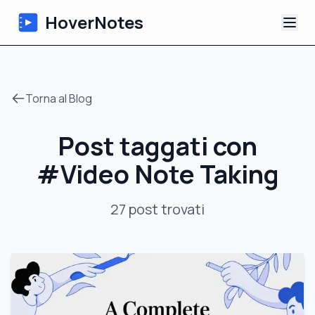
HoverNotes
App
Torna al Blog
Extension
Post taggati con
Appunti Video IA
#
Video Note Taking
Tutorial
27
post
trovati
Chi siamo
Blog