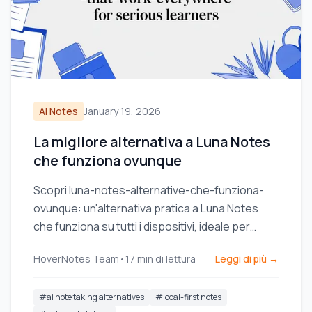
AI Notes
January 19, 2026
La migliore alternativa a Luna Notes
che funziona ovunque
Scopri luna-notes-alternative-che-funziona-
ovunque: un'alternativa pratica a Luna Notes
che funziona su tutti i dispositivi, ideale per
studenti seri.
HoverNotes Team
•
17
min di lettura
Leggi di più →
#
ai note taking alternatives
#
local-first notes