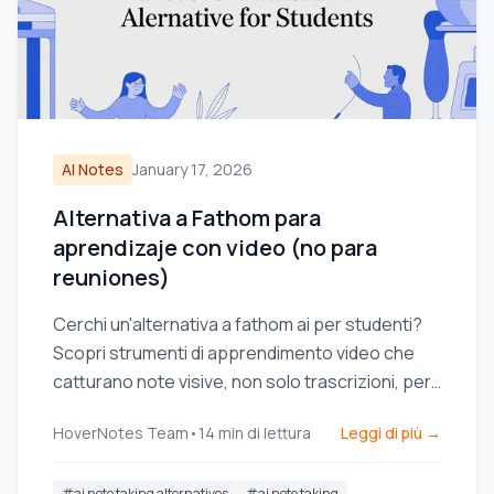
AI Notes
January 17, 2026
Alternativa a Fathom para
aprendizaje con video (no para
reuniones)
Cerchi un'alternativa a fathom ai per studenti?
Scopri strumenti di apprendimento video che
catturano note visive, non solo trascrizioni, per
YouTube e Coursera.
HoverNotes Team
•
14
min di lettura
Leggi di più →
#
ai note taking alternatives
#
ai note taking