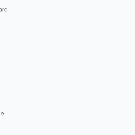
are
te