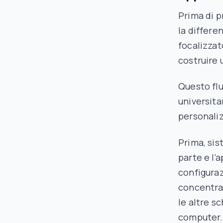
Prima di p
la differe
focalizzat
costruire 
Questo flu
universita
personali
Prima, sis
parte e l’
configuraz
concentraz
le altre s
computer.