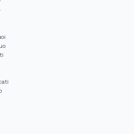
.
uoi
tuo
ti
cati
o