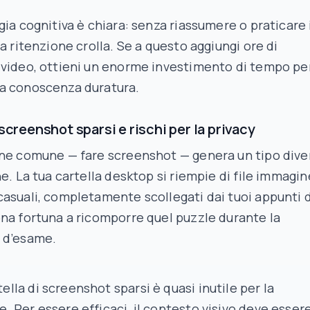
gia cognitiva è chiara: senza riassumere o praticare 
la ritenzione crolla. Se a questo aggiungi ore di
 video, ottieni un enorme investimento di tempo pe
a conoscenza duratura.
 screenshot sparsi e rischi per la privacy
one comune — fare screenshot — genera un tipo dive
ne. La tua cartella desktop si riempie di file immagin
asuali, completamente scollegati dai tuoi appunti d
na fortuna a ricomporre quel puzzle durante la
 d’esame.
ella di screenshot sparsi è quasi inutile per la
e. Per essere efficaci, il contesto visivo deve esser