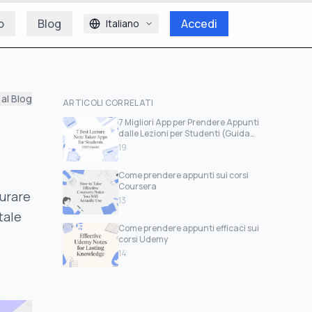
o
Blog
Accedi
Italiano
al Blog
ARTICOLI CORRELATI
7 Migliori App per Prendere Appunti
dalle Lezioni per Studenti (Guida
2026)
19
Come prendere appunti sui corsi
Coursera
turare
13
tale
Come prendere appunti efficaci sui
corsi Udemy
14