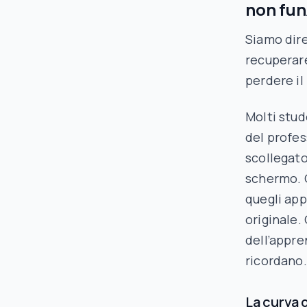
non fu
Siamo dire
recuperare
perdere il
Molti stud
del profes
scollegato
schermo. 
quegli app
originale
dell’appr
ricordano.
La curva 