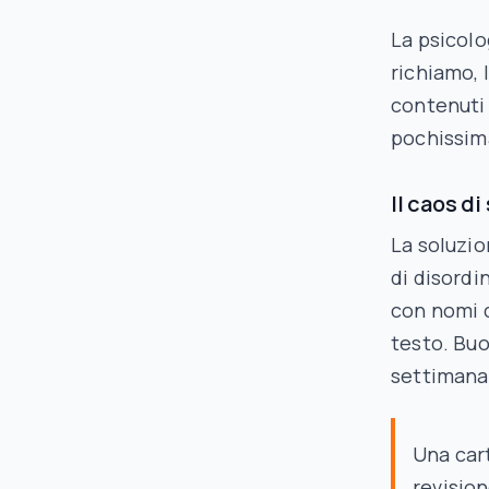
La psicolo
richiamo, 
contenuti
pochissim
Il caos di
La soluzi
di disordi
con nomi c
testo. Buo
settimana
Una cart
revision