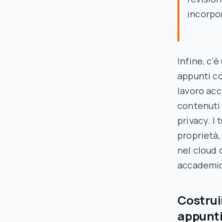
incorpo
Infine, c’è
appunti co
lavoro ac
contenuti 
privacy. I
proprietà
nel cloud 
accademic
Costruir
appunti