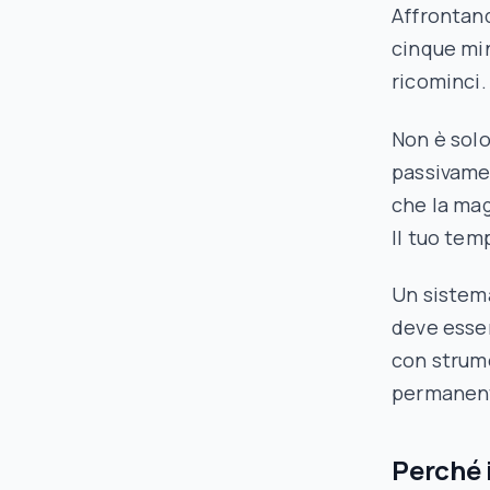
Affrontand
cinque minu
ricominci.
Non è solo
passivamen
che la mag
Il tuo tem
Un sistema
deve esse
con strume
permanente
Perché i