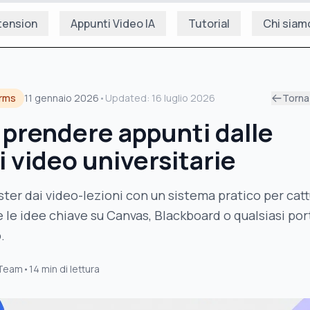
tension
Appunti Video IA
Tutorial
Chi siam
orms
11 gennaio 2026
•
Updated:
16 luglio 2026
Torna 
prendere appunti dalle
i video universitarie
ter dai video-lezioni con un sistema pratico per cat
le idee chiave su Canvas, Blackboard o qualsiasi por
.
 Team
•
14
min di lettura