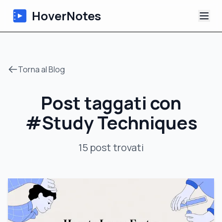
HoverNotes
App
Torna al Blog
Extension
Post taggati con
Appunti Video IA
#
Study Techniques
Tutorial
15
post
trovati
Chi siamo
Blog