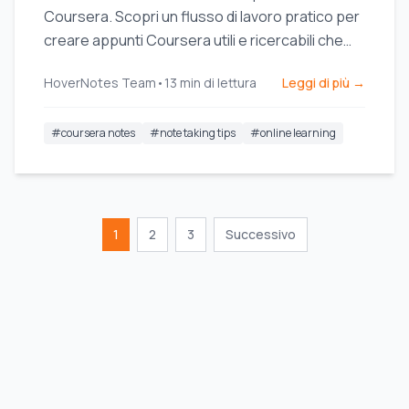
Coursera. Scopri un flusso di lavoro pratico per
creare appunti Coursera utili e ricercabili che
migliorano la ritenzione a lungo termine.
HoverNotes Team
•
13
min di lettura
Leggi di più →
#
coursera notes
#
note taking tips
#
online learning
1
2
3
Successivo