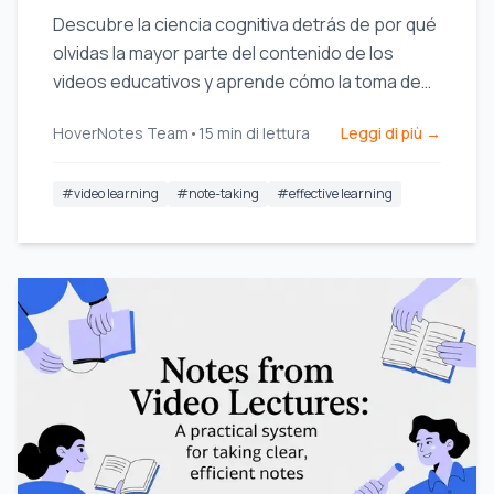
Descubre la ciencia cognitiva detrás de por qué
olvidas la mayor parte del contenido de los
videos educativos y aprende cómo la toma de
notas activa y estratégica puede transformar tu
HoverNotes Team
•
15
min di lettura
Leggi di più →
retención.
#
video learning
#
note-taking
#
effective learning