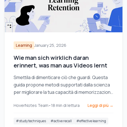
Learning
January 25, 2026
Wie man sich wirklich daran
erinnert, was man aus Videos lernt
Smettila di dimenticare ciò che guardi. Questa
guida propone metodi supportati dalla scienza
per migliorare la tua capacità di memorizzazione
durante l'apprendimento video, utilizzando il
HoverNotes Team
•
18
min di lettura
Leggi di più →
richiamo attivo e tecniche di presa di appunti più
intelligenti.
#
study techniques
#
active recall
#
effective learning