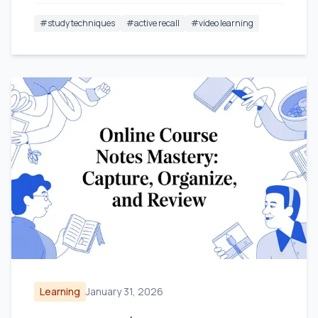
#
study techniques
#
active recall
#
video learning
Learning
January 31, 2026