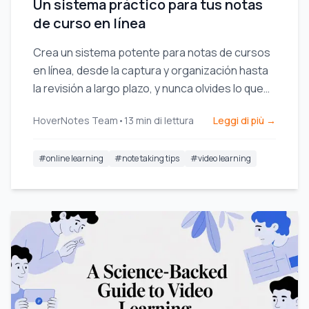
Un sistema práctico para tus notas
de curso en línea
Crea un sistema potente para notas de cursos
en línea, desde la captura y organización hasta
la revisión a largo plazo, y nunca olvides lo que
aprendes.
HoverNotes Team
•
13
min di lettura
Leggi di più →
#
online learning
#
note taking tips
#
video learning