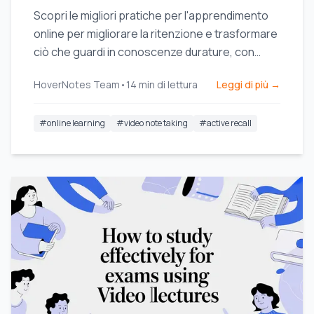
Scopri le migliori pratiche per l'apprendimento
online per migliorare la ritenzione e trasformare
ciò che guardi in conoscenze durature, con
consigli pratici per Udemy, Coursera e YouTube.
HoverNotes Team
•
14
min di lettura
Leggi di più →
#
online learning
#
video note taking
#
active recall