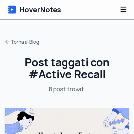
HoverNotes
App
Torna al Blog
Extension
Post taggati con
Appunti Video IA
#
Active Recall
Tutorial
8
post
trovati
Chi siamo
Blog