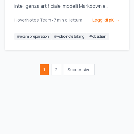
intelligenza artificiale, modelli Markdown e
screenshot visivi per migliorare la
HoverNotes Team
•
7
min di lettura
Leggi di più →
memorizzazione e rendere lo studio più
efficiente.
#
exam preparation
#
video note taking
#
obsidian
1
2
Successivo