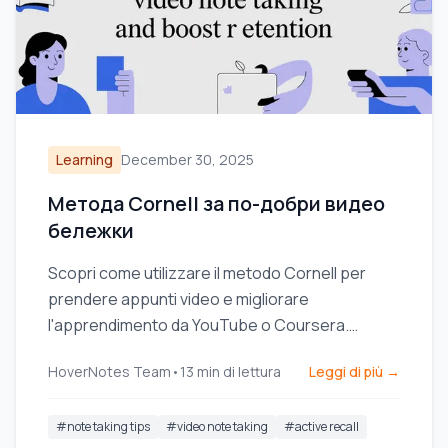
Learning
December 30, 2025
Метода Cornell за по-добри видео
бележки
Scopri come utilizzare il metodo Cornell per
prendere appunti video e migliorare
l'apprendimento da YouTube o Coursera.
Questa guida offre passaggi pratici e modelli.
HoverNotes Team
•
13
min di lettura
Leggi di più →
#
note taking tips
#
video note taking
#
active recall