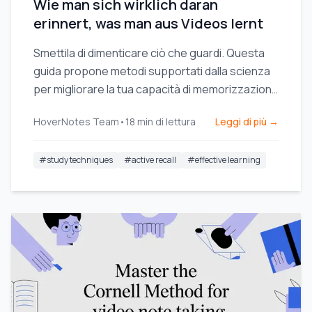
Wie man sich wirklich daran
erinnert, was man aus Videos lernt
Smettila di dimenticare ciò che guardi. Questa
guida propone metodi supportati dalla scienza
per migliorare la tua capacità di memorizzazione
durante l'apprendimento video, utilizzando il
HoverNotes Team
•
18
min di lettura
Leggi di più →
richiamo attivo e tecniche di presa di appunti più
intelligenti.
#
study techniques
#
active recall
#
effective learning