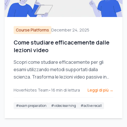
Course Platforms
December 24, 2025
Come studiare efficacemente dalle
lezioni video
Scopri come studiare efficacemente per gli
esami utilizzando metodi supportati dalla
scienza. Trasforma le lezioni video passive in
potenti strumenti di studio per migliorare la
HoverNotes Team
•
16
min di lettura
Leggi di più →
memorizzazione e la ritenzione.
#
exam preparation
#
video learning
#
active recall