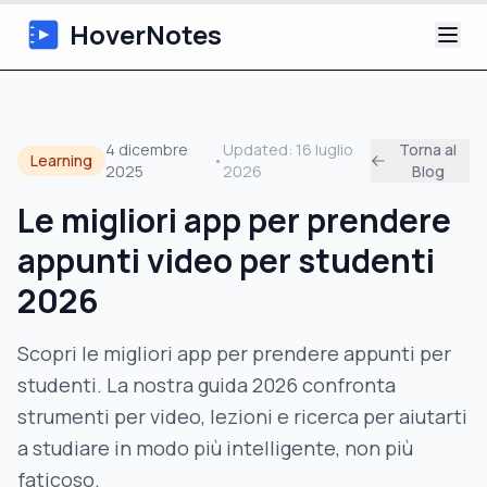
HoverNotes
App
4 dicembre
Updated:
16 luglio
Torna al
Learning
•
2025
2026
Blog
Extension
Le migliori app per prendere
Appunti Video IA
appunti video per studenti
Tutorial
2026
Chi siamo
Scopri le migliori app per prendere appunti per
studenti. La nostra guida 2026 confronta
Blog
strumenti per video, lezioni e ricerca per aiutarti
a studiare in modo più intelligente, non più
faticoso.