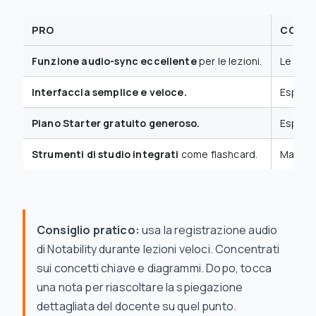
PRO
CONT
Funzione audio-sync eccellente
per le lezioni.
Le funz
Interfaccia semplice e veloce.
Esperi
Piano Starter gratuito generoso.
Esporta
Strumenti di studio integrati
come flashcard.
Mancano
Consiglio pratico:
usa la registrazione audio
di Notability durante lezioni veloci. Concentrati
sui concetti chiave e diagrammi. Dopo, tocca
una nota per riascoltare la spiegazione
dettagliata del docente su quel punto.