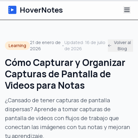
HoverNotes
Aplicación
21 de enero de
Updated:
16 de julio
Volver al
Learning
•
2026
de 2026
Blog
Extension
Cómo Capturar y Organizar
Notas de Video con IA
Capturas de Pantalla de
Tutoriales
Videos para Notas
Acerca de
¿Cansado de tener capturas de pantalla
dispersas? Aprende a tomar capturas de
Blog
pantalla de videos con flujos de trabajo que
conectan las imágenes con tus notas y mejoran
tu aprendizaje.