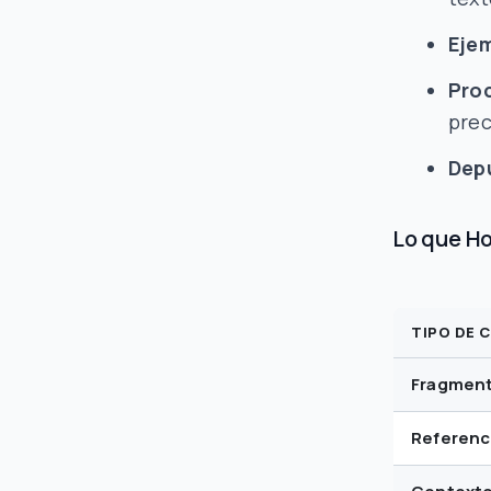
Eje
Pro
prec
Depu
Lo que H
TIPO DE 
Fragment
Referenc