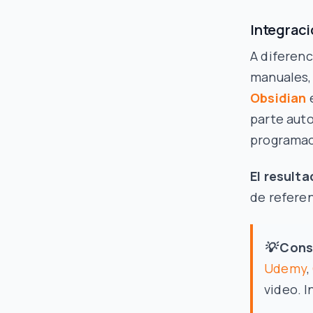
Integrac
A diferen
manuales,
Obsidian
e
parte aut
programac
El resulta
de referen
💡 Cons
Udemy
,
video. I