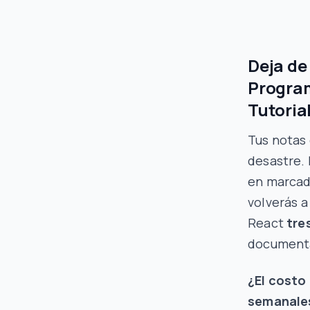
Deja de
Program
Tutoria
Tus notas
desastre. 
en marcad
volverás 
React
tre
documenta
¿El costo
semanale