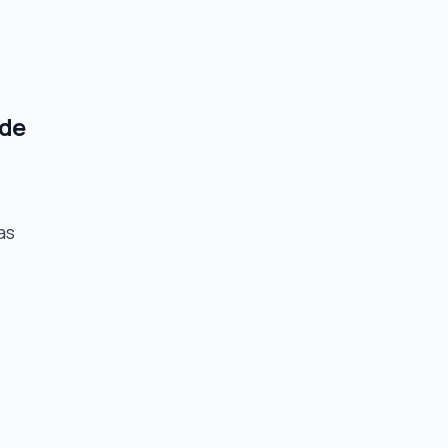
 de
as