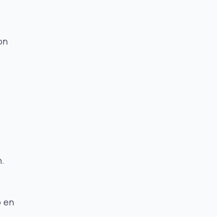
on
n.
o en