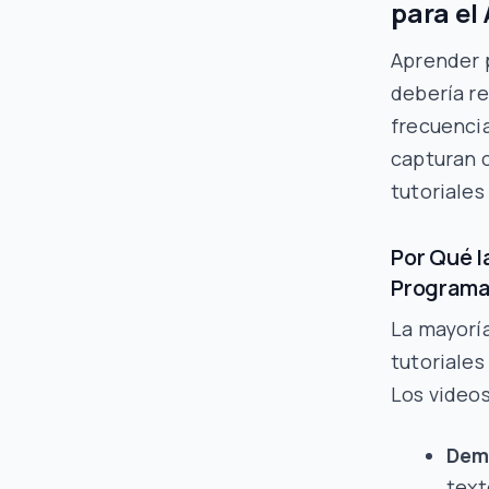
para el
Aprender p
debería re
frecuenci
capturan 
tutoriales
Por Qué l
Programa
La mayoría
tutoriales
Los video
Dem
text