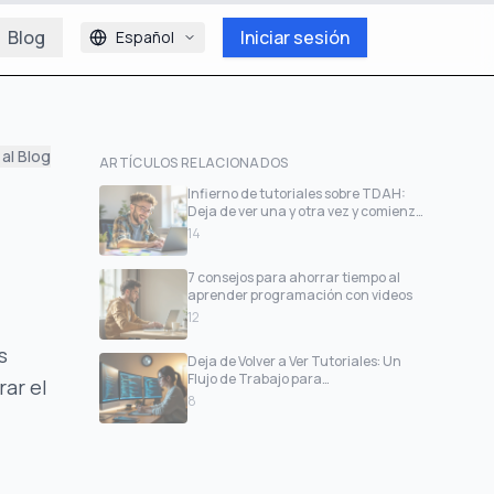
Blog
Iniciar sesión
Español
 al Blog
ARTÍCULOS RELACIONADOS
Infierno de tutoriales sobre TDAH:
Deja de ver una y otra vez y comienza
a crear
14
7 consejos para ahorrar tiempo al
aprender programación con videos
12
s
Deja de Volver a Ver Tutoriales: Un
Flujo de Trabajo para
ar el
Desarrolladores
8