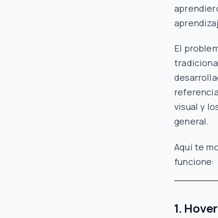
aprendier
aprendizaj
El problem
tradicion
desarrolla
referenci
visual y 
general.
Aquí te m
funcione:
1. Hove