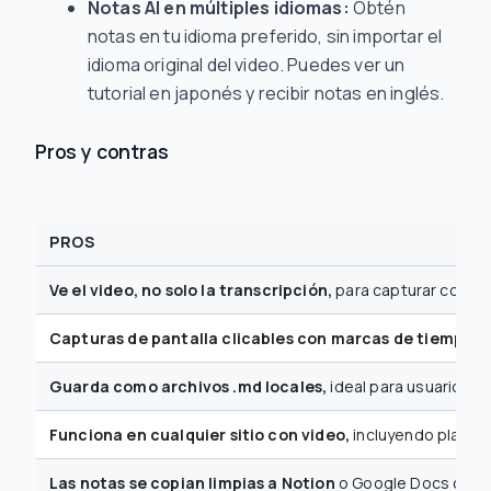
Notas AI en múltiples idiomas:
Obtén
notas en tu idioma preferido, sin importar el
idioma original del video. Puedes ver un
tutorial en japonés y recibir notas en inglés.
Pros y contras
PROS
Ve el video, no solo la transcripción,
para capturar conten
Capturas de pantalla clicables con marcas de tiempo
pe
Guarda como archivos .md locales,
ideal para usuarios d
Funciona en cualquier sitio con video,
incluyendo platafo
Las notas se copian limpias a Notion
o Google Docs conse