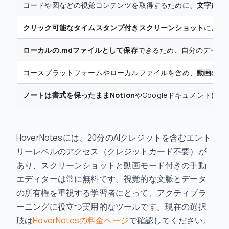
コードや図などの視覚コンテンツを取得するために、
文字起こ
クリック可能なタイムスタンプ付きスクリーンショット
により
ローカルの.mdファイルとして保存
できるため、自分のデータを
コースプラットフォームやローカルファイルを含め、
動画のあ
ノートは書式を保ったままNotion
やGoogleドキュメントに
HoverNotesには、20分のAIクレジットを含むエント
リーレベルのアクセス（クレジットカード不要）が
あり、スクリーンショットと動画モード付きの手動
エディターは常に無料です。視覚的な文脈とデータ
の所有権を重視する学習者にとって、アクティブラ
ーニングに役立つ実用的なツールです。現在の選択
肢は
HoverNotesの料金ページ
で確認してください。