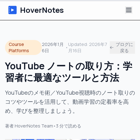
HoverNotes
アプリ
Course
2026年1月
Updated:
2026年7
ブログに
•
Extension
Platforms
6日
月16日
戻る
YouTube ノートの取り方：学
AI動画ノート
習者に最適なツールと方法
チュートリアル
YouTubeのメモ術／YouTube視聴時のノート取りの
について
コツやツールを活用して、動画学習の定着率を高
め、学びを整理しましょう。
ブログ
著者
HoverNotes Team
•
3
分で読める