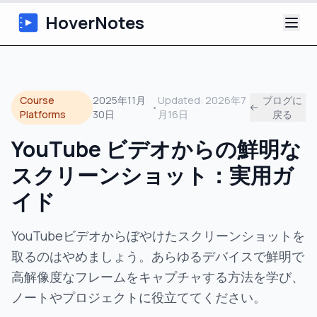
HoverNotes
アプリ
Course
2025年11月
Updated:
2026年7
ブログに
•
Extension
Platforms
30日
月16日
戻る
YouTube ビデオからの鮮明な
AI動画ノート
スクリーンショット：実用ガ
チュートリアル
イド
について
YouTubeビデオからぼやけたスクリーンショットを
取るのはやめましょう。あらゆるデバイスで鮮明で
ブログ
高解像度なフレームをキャプチャする方法を学び、
ノートやプロジェクトに役立ててください。