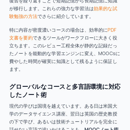
復習を繰り返すことで短期記憶から長期記憶に知識
が移行します。これらの強力な学習法は
効果的な試
験勉強の方法
でさらに紹介しています。
特に内容が密度濃いコースの場合は、効率的に
PDF
文書を要約
できるツールがワークフローに大きく役
立ちます。このレビュー工程全体が静的な記録だっ
たノートを能動的な学習エンジンに変え、MOOCsに
費やした時間が確実に知識として残るように保証し
ます。
グローバルなコースと多言語環境に対応
したノート術
現代の学びは国境を越えています。ある日は米国大
学のデータサイエンス講座、翌日は英国の歴史教授
の下で学び、あるいは技術チュートリアルを完全に
話せない言語で追いかけることも。
MOOCノート術