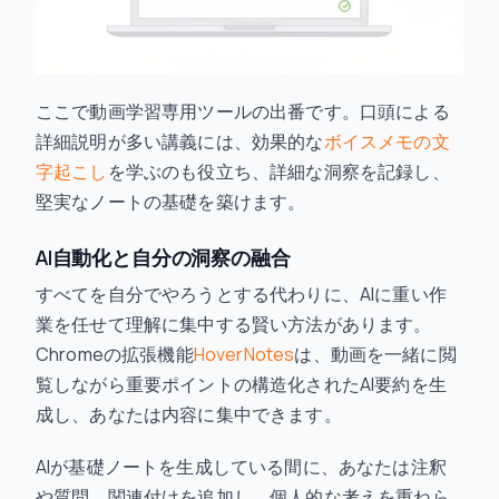
ここで動画学習専用ツールの出番です。口頭による
詳細説明が多い講義には、効果的な
ボイスメモの文
字起こし
を学ぶのも役立ち、詳細な洞察を記録し、
堅実なノートの基礎を築けます。
AI自動化と自分の洞察の融合
すべてを自分でやろうとする代わりに、AIに重い作
業を任せて理解に集中する賢い方法があります。
Chromeの拡張機能
HoverNotes
は、動画を一緒に閲
覧しながら重要ポイントの構造化されたAI要約を生
成し、あなたは内容に集中できます。
AIが基礎ノートを生成している間に、あなたは注釈
や質問、関連付けを追加し、個人的な考えを重ねら