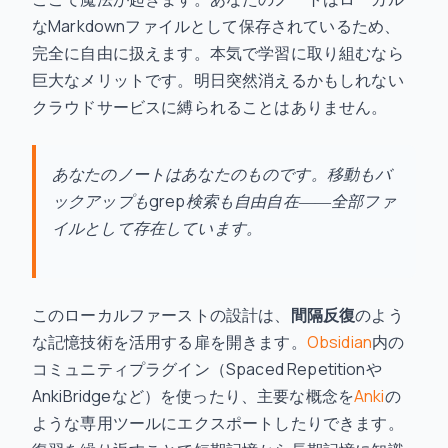
なMarkdownファイルとして保存されているため、
完全に自由に扱えます。本気で学習に取り組むなら
巨大なメリットです。明日突然消えるかもしれない
クラウドサービスに縛られることはありません。
あなたのノートはあなたのものです。移動もバ
ックアップもgrep検索も自由自在――全部ファ
イルとして存在しています。
このローカルファーストの設計は、
間隔反復
のよう
な記憶技術を活用する扉を開きます。
Obsidian
内の
コミュニティプラグイン（Spaced Repetitionや
AnkiBridgeなど）を使ったり、主要な概念を
Anki
の
ような専用ツールにエクスポートしたりできます。