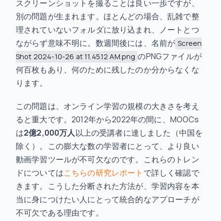
スクリーンショットを撮ることは良い一歩ですが、
別の問題が生まれます。ほとんどの場合、乱雑で整
理されていないフォルダに放り込まれ、ノートとつ
ながらず意味不明に。数週間後には、名前が
Screen
のPNGファイルが
Shot 2024-10-26 at 11.45.12 AM.png
何百枚もあり、何のために残したのか分からなくな
ります。
この問題は、オンライン学習の規模の大きさを考え
ると重大です。2012年から2022年の間に、MOOCs
は
2億2,000万人
以上の受講者に達しました（中国を
除く）。この膨大な数の学習者にとって、より良い
動画学習ツールが不可欠なのです。これらのトレン
ドについては
こちらの研究レポート
で詳しく確認で
きます。こうした分断された方法が、学習内容を本
当に身につけたい人にとって統合的なアプローチが
不可欠である理由です。