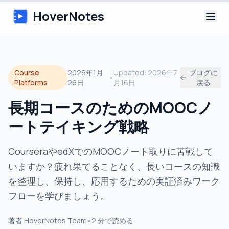
HoverNotes
アプリ
Course
2026年1月
Updated:
2026年7
ブログに
•
Extension
Platforms
26日
月16日
戻る
長期コースのためのMOOCノ
AI動画ノート
ートテイキング戦略
チュートリアル
CourseraやedXでのMOOCノート取りに苦戦して
について
いますか？疲れ果てることなく、長いコースの知識
を整理し、保持し、応用するための実証済みワーク
ブログ
フローを学びましょう。
著者
HoverNotes Team
•
2
分で読める