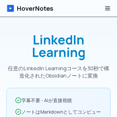
HoverNotes
アプリ
LinkedIn
Extension
Learning
AI動画ノート
任意のLinkedIn Learningコースを30秒で構
チュートリアル
造化されたObsidianノートに変換
について
ブログ
字幕不要 - AIが直接視聴
ノートはMarkdownとしてコンピュー