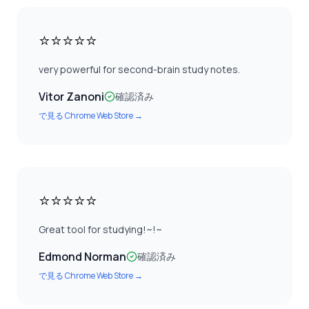
⭐⭐⭐⭐⭐
very powerful for second-brain study notes.
Vitor Zanoni
確認済み
で見る
Chrome Web Store
→
⭐⭐⭐⭐⭐
Great tool for studying!~!~
Edmond Norman
確認済み
で見る
Chrome Web Store
→