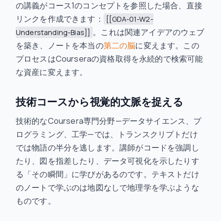
の講義がコース1のコンセプトを参照した場合、直接
リンクを作成できます：
[[GDA-01-W2-
。これは関連アイデアのウェブ
Understanding-Bias]]
を築き、ノートを本当の
第二の脳
に変えます。この
プロセスはCourseraの資格取得を永続的で検索可能
な資産に変えます。
技術コースから視覚的文脈を捉える
技術的なCoursera専門分野—データサイエンス、プ
ログラミング、工学—では、トランスクリプトだけ
では物語の半分を逃します。講師がコードを強調し
たり、図を指差したり、データ可視化を示したりす
る「その瞬間」に学びがあるのです。テキストだけ
のノートで学ぶのは地図なしで地理学を学ぶような
ものです。