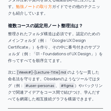
す。
勉強ノートの取り方
ガイドでその他のテクニッ
クも紹介しています。
複数コースの認定用ノート整理法は？
整理されたフォルダ構造は必須です。認定のための
メインフォルダ（例：「Google UX Design
Certificate」）を作り、その中に番号付きのサブフ
ォルダ（例：「01 - Foundations of UX Design」）を
作ってすべてを順序立てます。
次に
のような一貫した
[Week#]-[Lecture-Title].md
命名法を守ります。Obsidianのようなツールではタ
グ（例：
、
）やバックリン
#user-personas
#figma
クで関連アイデアをコース間で結びつけ、学んだす
べてを網羅した相互接続グラフを構築できます。