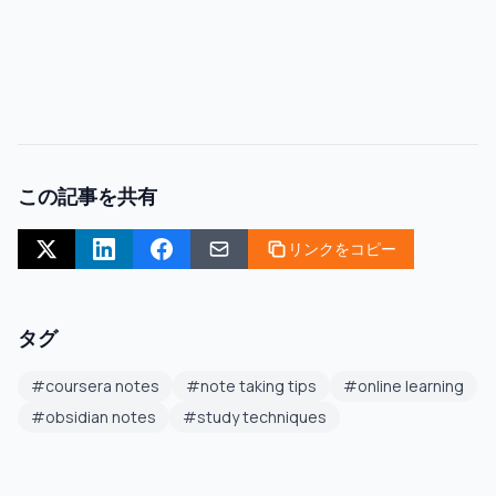
この記事を共有
リンクをコピー
タグ
#
coursera notes
#
note taking tips
#
online learning
#
obsidian notes
#
study techniques