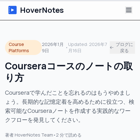
HoverNotes
アプリ
Course
2026年1月
Updated:
2026年7
ブログに
•
Extension
Platforms
9日
月16日
戻る
Courseraコースのノートの取
AI動画ノート
り方
チュートリアル
Courseraで学んだことを忘れるのはもうやめまし
について
ょう。長期的な記憶定着を高めるために役立つ、検
索可能なCourseraノートを作成する実践的なワー
ブログ
クフローを発見してください。
著者
HoverNotes Team
•
2
分で読める