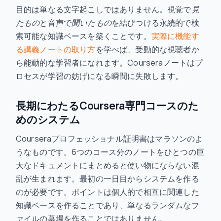
目的は単なる文字起こしではありません。視覚で
見
たもの
と音声で
聞いたもの
を結びつける永続的で検
索可能な知識ベースを築くことです。
実際に機能す
る講義ノートの取り方
を学べば、受動的な視聴者か
ら能動的な学習者になれます。Courseraノートはプ
ロセスが学習の妨げになる瞬間に失敗します。
長期にわたるCoursera専門コースのた
めのシステム
Courseraプロフェッショナル証明書はマラソンのよ
うなものです。6つのコース分のノートをひとつの巨
大なドキュメントにまとめると使い物にならない混
乱が生まれます。最初の一日目からシステムを作る
のが必要です。ポイントは個人的で相互に関連した
知識ベースを作ることであり、単なるランダムなフ
ァイルの墓場を作ることではありません。