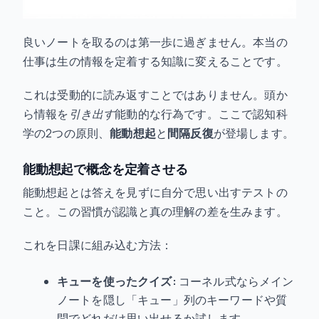
良いノートを取るのは第一歩に過ぎません。本当の
仕事は生の情報を定着する知識に変えることです。
これは受動的に読み返すことではありません。頭か
ら情報を
引き出す
能動的な行為です。ここで認知科
学の2つの原則、
能動想起
と
間隔反復
が登場します。
能動想起で概念を定着させる
能動想起とは答えを見ずに自分で思い出すテストの
こと。この習慣が認識と真の理解の差を生みます。
これを日課に組み込む方法：
キューを使ったクイズ:
コーネル式ならメイン
ノートを隠し「キュー」列のキーワードや質
問でどれだけ思い出せるか試します。