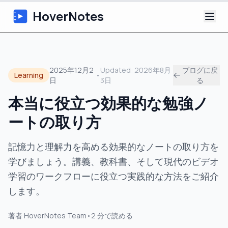
HoverNotes
アプリ
2025年12月2
Updated:
2026年8月
ブログに戻
Learning
•
日
3日
る
Extension
本当に役立つ効果的な勉強ノ
AI動画ノート
ートの取り方
チュートリアル
記憶力と理解力を高める効果的なノートの取り方を
学びましょう。講義、教科書、そして現代のビデオ
について
学習のワークフローに役立つ実践的な方法をご紹介
ブログ
します。
著者
HoverNotes Team
•
2
分で読める