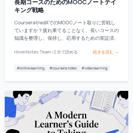
長期コースのためのMOOCノートテイ
キング戦略
CourseraやedXでのMOOCノート取りに苦戦し
ていますか？疲れ果てることなく、長いコースの
知識を整理し、保持し、応用するための実証済み
ワークフローを学びましょう。
HoverNotes Team
•
2
分で読める
続きを読む →
#
online learning
#
coursera notes
#
video learning