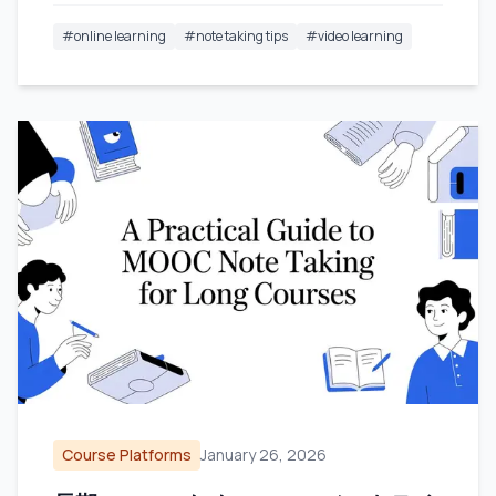
#
online learning
#
note taking tips
#
video learning
Course Platforms
January 26, 2026