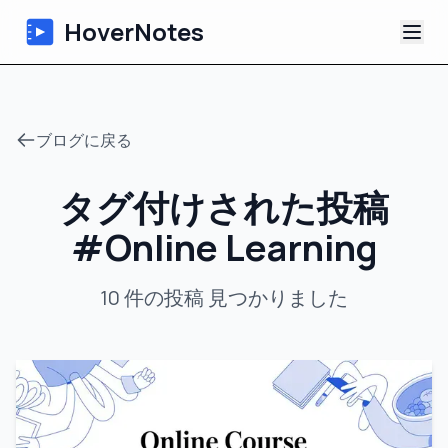
HoverNotes
アプリ
ブログに戻る
Extension
タグ付けされた投稿
AI動画ノート
#
Online Learning
チュートリアル
10
件の投稿
見つかりました
について
ブログ