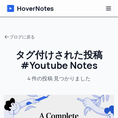
HoverNotes
アプリ
ブログに戻る
Extension
タグ付けされた投稿
AI動画ノート
#
Youtube Notes
チュートリアル
4
件の投稿
見つかりました
について
ブログ