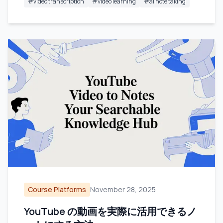
#
video transcription
#
video learning
#
ai note taking
Course Platforms
November 28, 2025
YouTube の動画を実際に活用できるノ