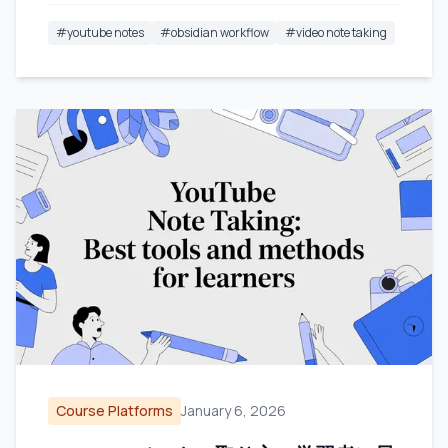
#
youtube notes
#
obsidian workflow
#
video note taking
Course Platforms
January 6, 2026