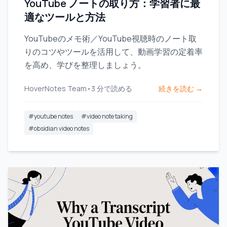
YouTube ノートの取り方：学習者に最
適なツールと方法
YouTubeのメモ術／YouTube視聴時のノート取
りのコツやツールを活用して、動画学習の定着率
を高め、学びを整理しましょう。
HoverNotes Team
•
3
分で読める
続きを読む →
#
youtube notes
#
video note taking
#
obsidian video notes