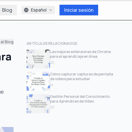
Blog
Iniciar sesión
Español
 al Blog
ARTÍCULOS RELACIONADOS
ara
Las mejores extensiones de Chrome
para el aprendizaje en línea
22
Cómo capturar capturas de pantalla
de videos para estudiar
14
ue
Gestión Personal del Conocimiento
para Aprendices de Vídeo
20