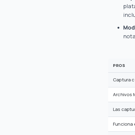
plat
incl
Modo
nota
PROS
Captura c
Archivos M
Las captu
Funciona e