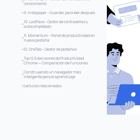
conocimiento
9. Instapaper – Guardar para leer después
10. LastPass – Gestor de contraseñas y
autocompletado
11. Momentum – Panel de productividad en
nueva pestaña
12. OneTab – Gestor de pestañas
Top 12 Extensiones de Productividad
Chrome — Comparación de Funciones
Construyendo un navegador más
inteligente para el aprendizaje
Lecturas relacionadas