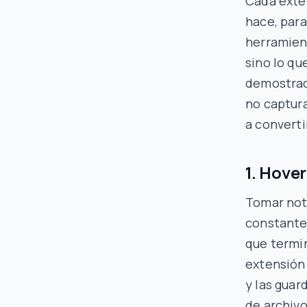
Cada exte
hace, para
herramient
sino lo qu
demostraci
no captur
a converti
1. Hove
Tomar not
constante
que termi
extensión 
y las gua
de archivo