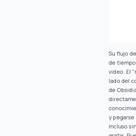
Su flujo d
de tiempo 
video. El 
lado del 
de Obsidia
directame
conocimie
y pegarse
Incluso si
gratis. P