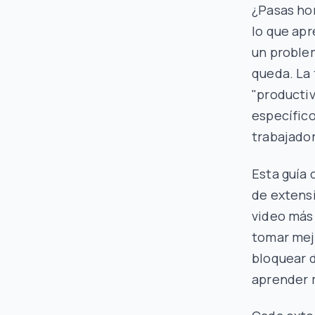
¿Pasas hor
lo que apr
un proble
queda. La
"productiv
específico
trabajado
Esta guía 
de extens
video más 
tomar mejo
bloquear d
aprender m