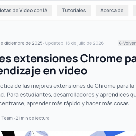
otas de Video con IA
Tutoriales
Acerca de
de diciembre de 2025
•
Updated:
16 de julio de 2026
Volver
es extensiones Chrome p
endizaje en video
áctica de las mejores extensiones de Chrome para la
d. Para estudiantes, desarrolladores y aprendices q
centrarse, aprender más rápido y hacer más cosas.
s Team
•
21
min de lectura