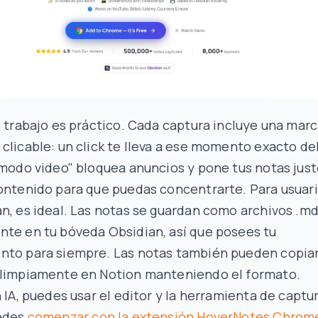
e trabajo es práctico. Cada captura incluye una mar
clicable: un click te lleva a ese momento exacto de
"modo video" bloquea anuncios y pone tus notas just
contenido para que puedas concentrarte. Para usuar
n, es ideal. Las notas se guardan como archivos .m
nte en tu bóveda Obsidian, así que posees tu
nto para siempre. Las notas también pueden copia
 limpiamente en Notion manteniendo el formato.
n IA, puedes usar el editor y la herramienta de captu
uedes
comenzar con la extensión HoverNotes Chrom