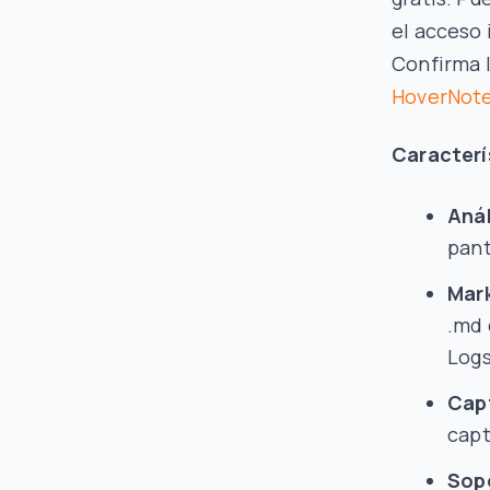
el acceso 
Confirma l
HoverNot
Caracterí
Anál
pant
Mark
.md 
Log
Cap
capt
Sopo