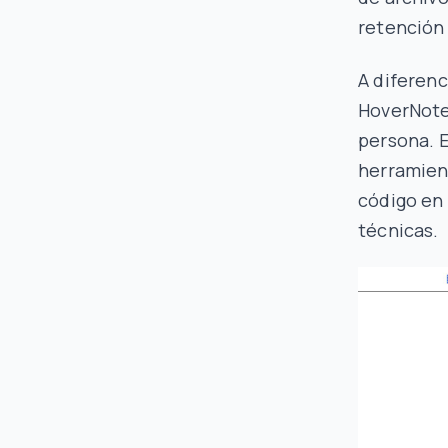
retención
A diferenc
HoverNotes
persona. E
herramien
código en
técnicas.