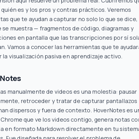
nsión aquí resuelve un problema real. Cubriremos q
 quién es y los pros y contras prácticos. Veremos
as que te ayudan a capturar no solo lo que se dice,
e se
muestra
— fragmentos de código, diagramas y
ones en pantalla que las transcripciones por sí sol
an. Vamos a conocer las herramientas que te ayuda
r la visualización pasiva en aprendizaje activo.
rNotes
as manualmente de videos es una molestia: pausar
mente, retroceder y tratar de capturar pantallazos
nan dispersos y fuera de contexto. HoverNotes es u
Chrome que ve los videos contigo, genera notas co
rda en formato Markdown directamente en tu sistem
s. Fue diseñada para resolver el problema de