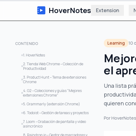
HoverNotes
Extension
N
Learning
10 
CONTENIDO
Mejor
1. HoverNotes
2. Tienda Web Chrome – Colección de
el apr
Productividad
3. Product Hunt – Tema de extensiones
Chrome
Una lista pr
4. G2 – Colecciones y guías "Mejores
productivida
extensiones Chrome"
quieren con
5. Grammarly (extensión Chrome)
6. Todoist – Gestión de tareas y proyectos
Por
HoverNote
7. Loom – Grabación de pantalla y video
asincrónico
8. Raindrop.io – Gestor de marcadores y