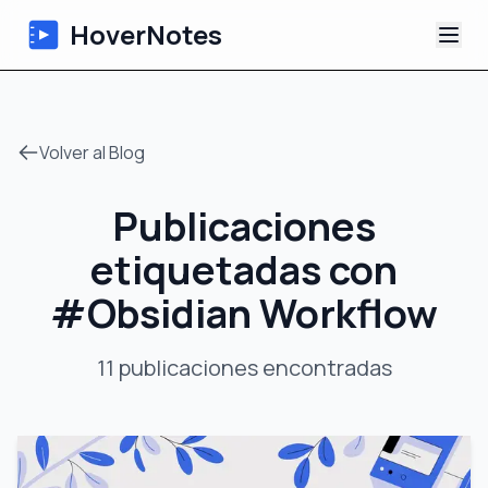
HoverNotes
Aplicación
Volver al Blog
Extension
Publicaciones
Notas de Video con IA
etiquetadas con
Tutoriales
#
Obsidian Workflow
Acerca de
11
publicaciones
encontradas
Blog