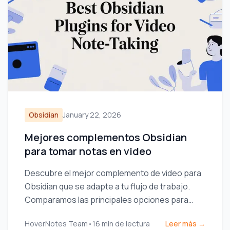
Obsidian
January 22, 2026
Mejores complementos Obsidian
para tomar notas en video
Descubre el mejor complemento de video para
Obsidian que se adapte a tu flujo de trabajo.
Comparamos las principales opciones para
tomar notas con marcas de tiempo desde
HoverNotes Team
•
16
min de lectura
Leer más →
YouTube, Udemy y videos locales.