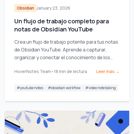
Obsidian
January 23, 2026
Un flujo de trabajo completo para
notas de Obsidian YouTube
Crea un flujo de trabajo potente para tus notas
de Obsidian YouTube. Aprende a capturar,
organizar y conectar el conocimiento de los
videos para recordar de verdad lo que ves.
HoverNotes Team
•
18
min de lectura
Leer más →
#
youtube notes
#
obsidian workflow
#
video note taking