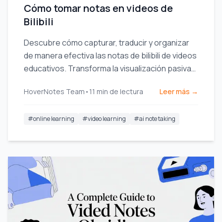
Cómo tomar notas en videos de
Bilibili
Descubre cómo capturar, traducir y organizar
de manera efectiva las notas de bilibili de videos
educativos. Transforma la visualización pasiva
en aprendizaje activo.
HoverNotes Team
•
11
min de lectura
Leer más →
#
online learning
#
video learning
#
ai note taking