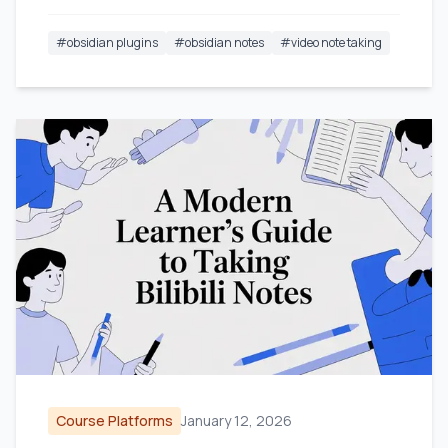
#
obsidian plugins
#
obsidian notes
#
video note taking
Course Platforms
January 12, 2026