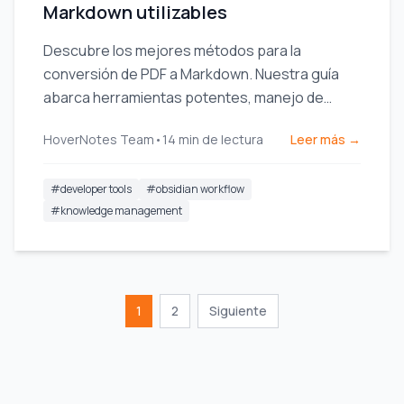
Markdown utilizables
Descubre los mejores métodos para la
conversión de PDF a Markdown. Nuestra guía
abarca herramientas potentes, manejo de
archivos complejos e integración de notas en tu
HoverNotes Team
•
14
min de lectura
Leer más →
flujo de trabajo.
#
developer tools
#
obsidian workflow
#
knowledge management
1
2
Siguiente