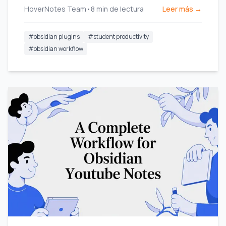
HoverNotes Team
•
8
min de lectura
Leer más →
estudiantes.
#
obsidian plugins
#
student productivity
#
obsidian workflow