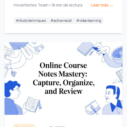
HoverNotes Team
•
18
min de lectura
Leer más →
eficientes.
#
study techniques
#
active recall
#
video learning