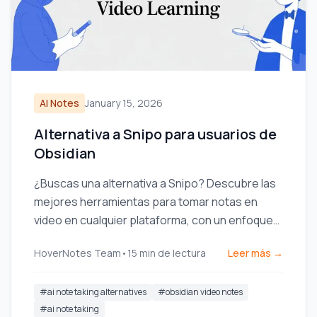
AI Notes
January 15, 2026
Alternativa a Snipo para usuarios de
Obsidian
¿Buscas una alternativa a Snipo? Descubre las
mejores herramientas para tomar notas en
video en cualquier plataforma, con un enfoque
en el almacenamiento local primero para los
HoverNotes Team
•
15
min de lectura
Leer más →
usuarios de Obsidian.
#
ai note taking alternatives
#
obsidian video notes
#
ai note taking