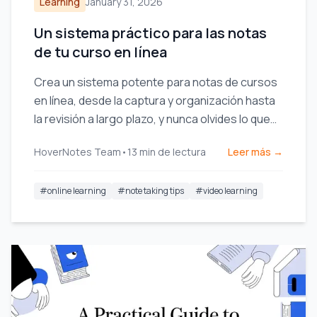
Learning
January 31, 2026
Un sistema práctico para las notas
de tu curso en línea
Crea un sistema potente para notas de cursos
en línea, desde la captura y organización hasta
la revisión a largo plazo, y nunca olvides lo que
aprendes.
HoverNotes Team
•
13
min de lectura
Leer más →
#
online learning
#
note taking tips
#
video learning