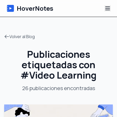
HoverNotes
Aplicación
Volver al Blog
Extension
Publicaciones
Notas de Video con IA
etiquetadas con
Tutoriales
#
Video Learning
Acerca de
26
publicaciones
encontradas
Blog