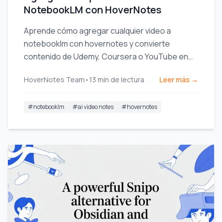
NotebookLM con HoverNotes
Aprende cómo agregar cualquier video a
notebooklm con hovernotes y convierte
contenido de Udemy, Coursera o YouTube en
una fuente de IA potente para un aprendizaje
HoverNotes Team
•
13
min de lectura
Leer más →
más profundo.
#
notebooklm
#
ai video notes
#
hovernotes