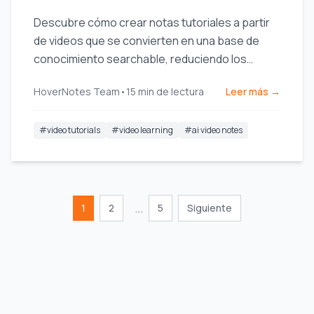
Descubre cómo crear notas tutoriales a partir
de videos que se convierten en una base de
conocimiento searchable, reduciendo los
rebobineos y aumentando la eficiencia del
HoverNotes Team
•
15
min de lectura
Leer más →
estudio.
#
video tutorials
#
video learning
#
ai video notes
...
1
2
5
Siguiente