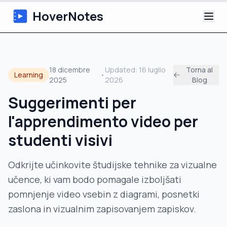
HoverNotes
App
18 dicembre
Updated:
16 luglio
Torna al
Learning
•
2025
2026
Blog
Extension
Suggerimenti per
Appunti Video IA
l'apprendimento video per
Tutorial
studenti visivi
Chi siamo
Odkrijte učinkovite študijske tehnike za vizualne
učence, ki vam bodo pomagale izboljšati
Blog
pomnjenje video vsebin z diagrami, posnetki
zaslona in vizualnim zapisovanjem zapiskov.