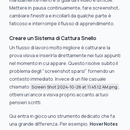
manualmente mentre si guarda il video è difficile.
Mettere in pausa continuamente, fare screenshot,
cambiare finestra e incollarli da qualche parte è
faticoso e interrompe il flusso di apprendimento.
Creare un Sistema di Cattura Snello
Un flusso di lavoro molto migliore è catturare la
prova visiva e inserirla
direttamente
nei tuoi appunti
nel momento in cui appare. Questo risolve subito il
problema degli "screenshot sparsi" fornendo un
contesto immediato. Invece di un file casuale
chiamato
,
Screen Shot 2024-10-26 at 11.45.12 AM.png
ottieni un’ancora visiva proprio accanto ai tuoi
pensieri scritti.
Qui entra in gioco uno strumento dedicato che fa
una grande differenza. Per esempio,
HoverNotes