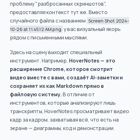
проблему "разбросанных скриншотов",
предоставляя контекст тут же. Вместо
случайного файла с названием
Screen Shot 2024-
у вас визуальный якорь
10-26 at 11.45.12 AM.png
рядом с письменными мыслями.
Здесь на сцену выходит специальный
инструмент. Например,
HoverNotes — это
расширение Chrome, которое смотрит
видео вместе с вами, создаёт AI-заметки и
сохраняет их как Markdown прямо в
файловую систему.
В отличие от
инструментов, которые анализируют лишь
транскрипты, HoverNotes просматривает видео
кадр за кадром, захватывая всё, что есть на
экране — диаграммы, код и демонстрации.