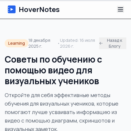
HoverNotes
Приложение
18 декабря
Updated:
16 июля
Назад к
Learning
•
2025 г.
2026 г.
Блогу
Extension
Советы по обучению с
ИИ-видеоконспекты
помощью видео для
Уроки
визуальных учеников
О нас
Откройте для себя эффективные методы
обучения для визуальных учеников, которые
Блог
помогают лучше усваивать информацию из
видео с помощью диаграмм, скриншотов и
визуальных заметок.