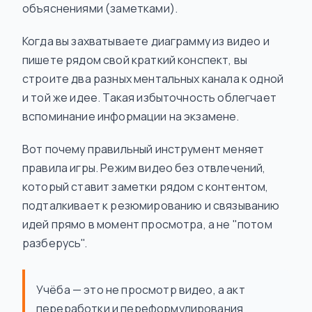
объяснениями (заметками).
Когда вы захватываете диаграмму из видео и
пишете рядом свой краткий конспект, вы
строите два разных ментальных канала к одной
и той же идее. Такая избыточность облегчает
вспоминание информации на экзамене.
Вот почему правильный инструмент меняет
правила игры. Режим видео без отвлечений,
который ставит заметки рядом с контентом,
подталкивает к резюмированию и связыванию
идей прямо в момент просмотра, а не "потом
разберусь".
Учёба — это не просмотр видео, а акт
переработки и переформулирования