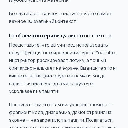
глубоко усвоить материал.
Без активного вовлечения вы теряете самое
важное: визуальный контекст.
Проблема потери визуального контекста
Представьте, что вы учитесь использовать
новую функцию кодирования из урока YouTube.
Инструктор рассказывает логику, а точный
синтаксис мелькает на экране. Вы видите это и
киваете, но не
фиксируете
в памяти. Когда
садитесь писать код сами, структура
ускользает из памяти.
Причина в том, что сам визуальный элемент —
фрагмент кода, диаграмма, демонстрация на
экране — не закрепился в памяти. Полагаться
только на текстовую расшифровку — ещё хуже;