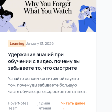
Learning
January 13, 2026
Удержание знаний при
обучении с видео: почему вы
забываете то, что смотрите
Узнайте основы когнитивной науки о
том, почему вы забываете большую
часть обучающего видеоконтента, и как
активное, стратегическое ведение
HoverNotes
12
мин
Читать далее
заметок может значительно улучшить
•
Team
чтения
→
вашу способность запоминать