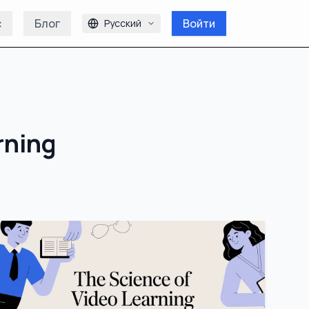
с
Блог
Войти
Русский
rning