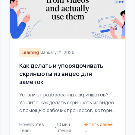
Learning
January 21, 2026
Как делать и упорядочивать
скриншоты из видео для
заметок
Устали от разбросанных скриншотов?
Узнайте, как делать скриншоты из видео
с помощью рабочих процессов, которые
связывают визуальные материалы с
HoverNotes
10
мин
Читать далее
вашими заметками и повышают
•
Team
чтения
→
эффективность обучения.