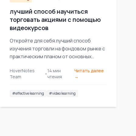
лучший способ научиться
торговать акциями с помощью
видеокурсов
Откройте для себя лучший способ
изучения торговли на фондовом рынке с
практическим планом от основных
концепций до практических занятий и
HoverNotes
14
мин
Читать далее
проверенных стратегий.
•
Team
чтения
→
#
effective learning
#
video learning