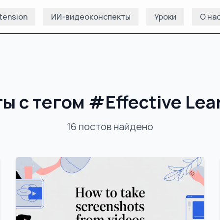
tension
ИИ-видеоконспекты
Уроки
О на
ы с тегом
#
Effective Lea
16
постов
найдено