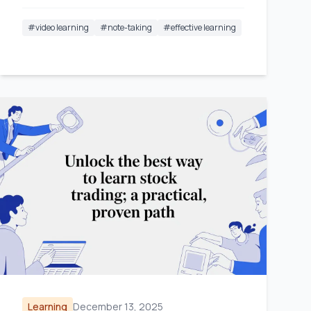
информацию.
#
video learning
#
note-taking
#
effective learning
Learning
December 13, 2025