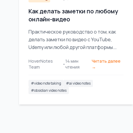
Как делать заметки по любому
онлайн-видео
Практическое руководство о том, как
делать заметки по видео с YouTube,
Udemy или любой другой платформы.
Освойте более эффективный рабочий
HoverNotes
14
мин
Читать далее
процесс, чтобы лучше запоминать
•
Team
чтения
→
материал и перестать его забывать.
#
video note taking
#
ai video notes
#
obsidian video notes