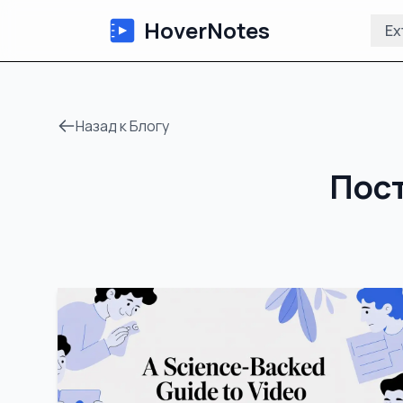
HoverNotes
Ex
Назад к Блогу
Пост