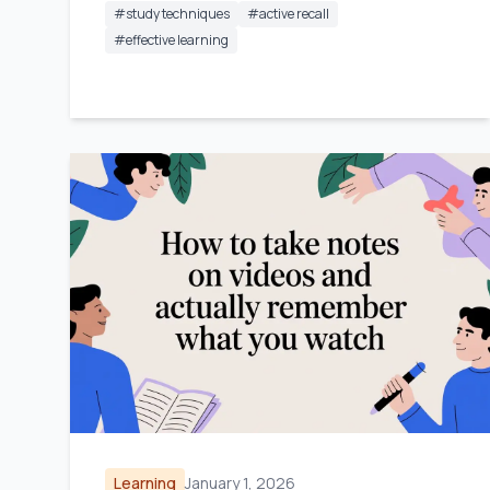
#
study techniques
#
active recall
#
effective learning
Learning
January 1, 2026