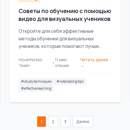
Советы по обучению с помощью
видео для визуальных учеников
Откройте для себя эффективные
методы обучения для визуальных
учеников, которые помогают лучше
усваивать информацию из видео с
HoverNotes
11
мин
Читать далее
помощью диаграмм, скриншотов и
•
Team
чтения
→
визуальных заметок.
#
study techniques
#
note taking tips
#
effective learning
1
2
3
Далее