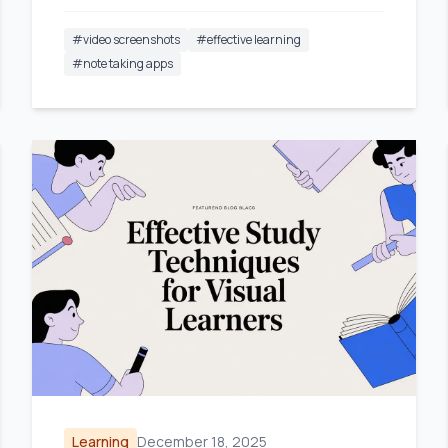
#
video screenshots
#
effective learning
#
note taking apps
Learning
December 18, 2025