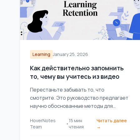
Learning
January 25, 2026
Как действительно запомнить
то, чему вы учитесь из видео
Перестаньте забывать то, что
смотрите. Это руководство предлагает
научно обоснованные методы для
улучшения запоминания
HoverNotes
15
мин
Читать далее
видеоинформации с помощью активного
•
Team
чтения
→
воспроизведения и более
эффективного ведения заметок.