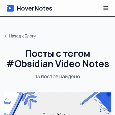
HoverNotes
Приложение
Назад к Блогу
Extension
Посты с тегом
ИИ-видеоконспекты
#
Obsidian Video Notes
Уроки
13
постов
найдено
О нас
Блог