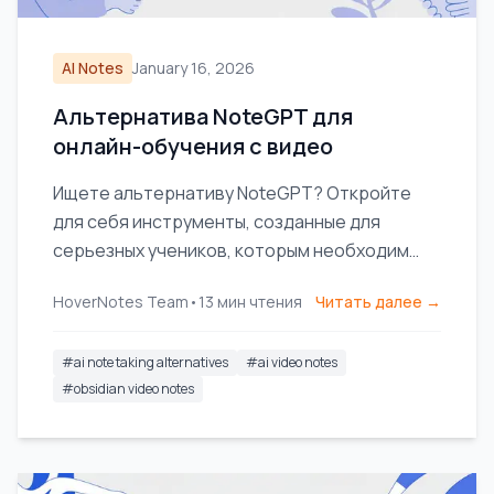
AI Notes
January 16, 2026
Альтернатива NoteGPT для
онлайн-обучения с видео
Ищете альтернативу NoteGPT? Откройте
для себя инструменты, созданные для
серьезных учеников, которым необходим
локальный хранитель, интеграция Obsidian и
HoverNotes Team
•
13
мин чтения
Читать далее →
визуальный контекст из видео.
#
ai note taking alternatives
#
ai video notes
#
obsidian video notes