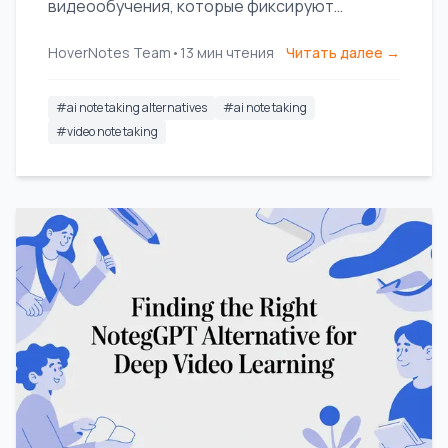
видеообучения, которые фиксируют
визуальные заметки, а не только
HoverNotes Team
•
13
мин чтения
Читать далее →
расшифровки, для YouTube и Coursera.
#
ai note taking alternatives
#
ai note taking
#
video note taking