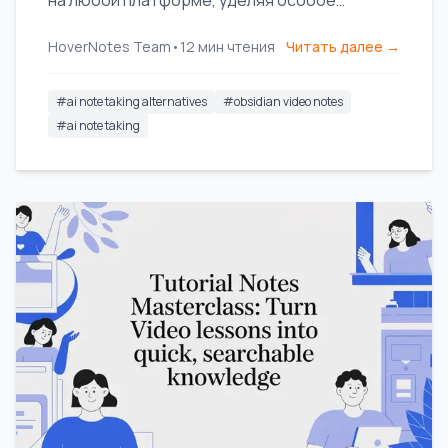
на любой платформе, уделяя особое
внимание локальному хранению для
HoverNotes Team
•
12
мин чтения
Читать далее →
пользователей Obsidian.
#
ai note taking alternatives
#
obsidian video notes
#
ai note taking