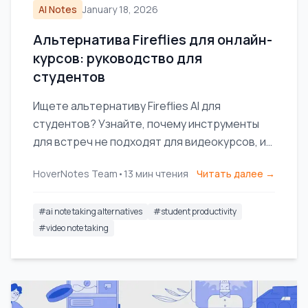
AI Notes
January 18, 2026
Альтернатива Fireflies для онлайн-
курсов: руководство для
студентов
Ищете альтернативу Fireflies AI для
студентов? Узнайте, почему инструменты
для встреч не подходят для видеокурсов, и
найдите ИИ-заметочник, созданный
HoverNotes Team
•
13
мин чтения
Читать далее →
специально для обучения.
#
ai note taking alternatives
#
student productivity
#
video note taking