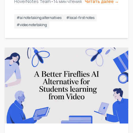
HoverNotes Team
•
14
мин чтения
Читать далее →
серьёзных учащихся.
#
ai note taking alternatives
#
local-first notes
#
video note taking