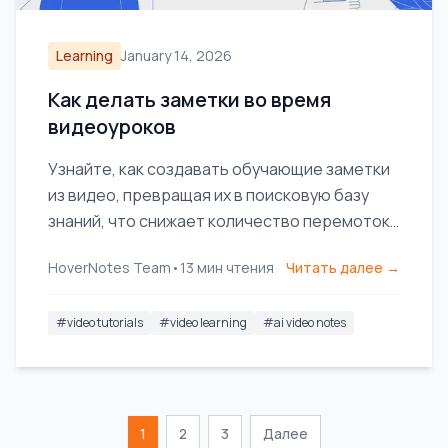
Learning
January 14, 2026
Как делать заметки во время
видеоуроков
Узнайте, как создавать обучающие заметки
из видео, превращая их в поисковую базу
знаний, что снижает количество перемоток
и повышает эффективность обучения.
HoverNotes Team
•
13
мин чтения
Читать далее →
#
video tutorials
#
video learning
#
ai video notes
1
2
3
Далее