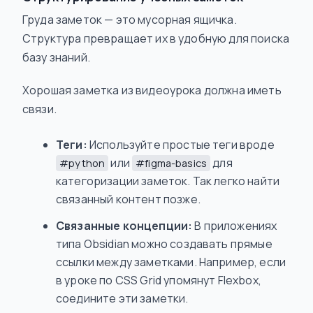
Груда заметок — это мусорная ящичка.
Структура превращает их в удобную для поиска
базу знаний.
Хорошая заметка из видеоурока должна иметь
связи.
Теги:
Используйте простые теги вроде
или
для
#python
#figma-basics
категоризации заметок. Так легко найти
связанный контент позже.
Связанные концепции:
В приложениях
типа Obsidian можно создавать прямые
ссылки между заметками. Например, если
в уроке по CSS Grid упомянут Flexbox,
соедините эти заметки.