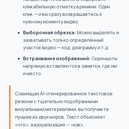
кликабельную отметку времени. Один
клик — и вы сразу возвращаетесь к
нужному моменту видео.
Выборочная обрезка:
Можно выделять и
захватывать только определённый
участок видео — код, диаграмму и т.д.
Встраивание изображений:
Скриншоты
напрямую вставляются в заметки, где им
и место.
Совмещая AI-сгенерированное текстовое
резюме с тщательно подобранными
визуальными материалами, вы получаете
лучшее из двух миров. Текст объясняет
«что», а визуализация — «как».