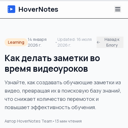
HoverNotes
Приложение
14 января
Updated:
16 июля
Назад к
Learning
•
2026 г.
2026 г.
Блогу
Extension
Как делать заметки во
ИИ-видеоконспекты
время видеоуроков
Уроки
Узнайте, как создавать обучающие заметки из
видео, превращая их в поисковую базу знаний,
О нас
что снижает количество перемоток и
Блог
повышает эффективность обучения.
Автор
HoverNotes Team
•
13
мин чтения