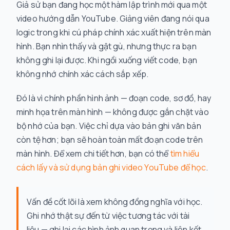
Giả sử bạn đang học một hàm lập trình mới qua một
video hướng dẫn YouTube. Giảng viên đang nói qua
logic trong khi cú pháp chính xác xuất hiện trên màn
hình. Bạn nhìn thấy và gật gù, nhưng thực ra bạn
không
ghi lại
được. Khi ngồi xuống viết code, bạn
không nhớ chính xác cách sắp xếp.
Đó là vì chính phần hình ảnh — đoạn code, sơ đồ, hay
minh họa trên màn hình — không được gắn chặt vào
bộ nhớ của bạn. Việc chỉ dựa vào bản ghi văn bản
còn tệ hơn; bạn sẽ hoàn toàn mất đoạn code trên
màn hình. Để xem chi tiết hơn, bạn có thể
tìm hiểu
cách lấy và sử dụng bản ghi video YouTube để học
.
Vấn đề cốt lõi là xem không đồng nghĩa với học.
Ghi nhớ thật sự đến từ việc tương tác với tài
liệu — ghi lại các hình ảnh quan trọng và liên kết