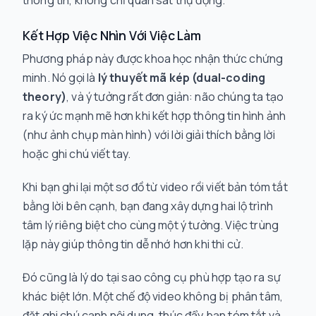
thông tin, không chỉ quan sát thụ động.
Kết Hợp Việc Nhìn Với Việc Làm
Phương pháp này được khoa học nhận thức chứng
minh. Nó gọi là
lý thuyết mã kép (dual-coding
theory)
, và ý tưởng rất đơn giản: não chúng ta tạo
ra ký ức mạnh mẽ hơn khi kết hợp thông tin hình ảnh
(như ảnh chụp màn hình) với lời giải thích bằng lời
hoặc ghi chú viết tay.
Khi bạn ghi lại một sơ đồ từ video rồi viết bản tóm tắt
bằng lời bên cạnh, bạn đang xây dựng hai lộ trình
tâm lý riêng biệt cho cùng một ý tưởng. Việc trùng
lặp này giúp thông tin dễ nhớ hơn khi thi cử.
Đó cũng là lý do tại sao công cụ phù hợp tạo ra sự
khác biệt lớn. Một chế độ video không bị phân tâm,
đặt ghi chú cạnh nội dung, thúc đẩy bạn tóm tắt và