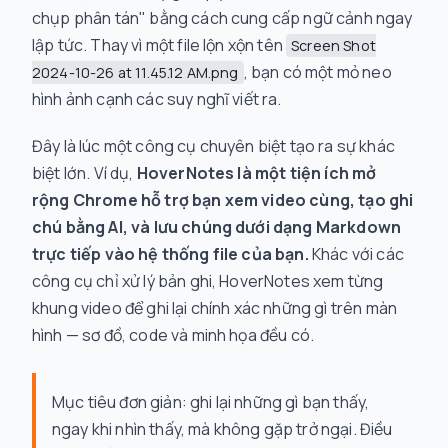
chụp phân tán" bằng cách cung cấp ngữ cảnh ngay
lập tức. Thay vì một file lộn xộn tên
Screen Shot
, bạn có một mỏ neo
2024-10-26 at 11.45.12 AM.png
hình ảnh cạnh các suy nghĩ viết ra.
Đây là lúc một công cụ chuyên biệt tạo ra sự khác
biệt lớn. Ví dụ,
HoverNotes là một tiện ích mở
rộng Chrome hỗ trợ bạn xem video cùng, tạo ghi
chú bằng AI, và lưu chúng dưới dạng Markdown
trực tiếp vào hệ thống file của bạn.
Khác với các
công cụ chỉ xử lý bản ghi, HoverNotes xem từng
khung video để ghi lại chính xác những gì trên màn
hình — sơ đồ, code và minh họa đều có.
Mục tiêu đơn giản: ghi lại những gì bạn thấy,
ngay khi nhìn thấy, mà không gặp trở ngại. Điều