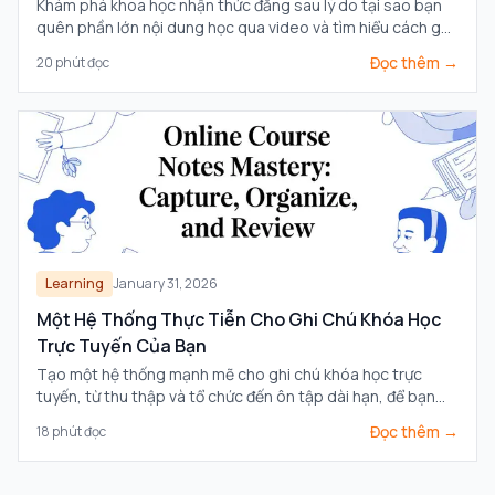
Khám phá khoa học nhận thức đằng sau lý do tại sao bạn
quên phần lớn nội dung học qua video và tìm hiểu cách ghi
chú chủ động, có chiến lược có thể biến đổi khả năng ghi
Đọc thêm →
20
phút đọc
nhớ của bạn.
Learning
January 31, 2026
Một Hệ Thống Thực Tiễn Cho Ghi Chú Khóa Học
Trực Tuyến Của Bạn
Tạo một hệ thống mạnh mẽ cho ghi chú khóa học trực
tuyến, từ thu thập và tổ chức đến ôn tập dài hạn, để bạn
không bao giờ quên những gì đã học.
Đọc thêm →
18
phút đọc