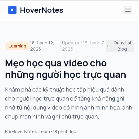
HoverNotes
Ứng dụng
18 tháng 12,
Updated:
16 tháng 7,
Quay Lại
Learning
•
2025
2026
Blog
Extension
Mẹo học qua video cho
Ghi chú Video AI
những người học trực quan
Hướng dẫn
Khám phá các kỹ thuật học tập hiệu quả dành
cho người học trực quan để tăng khả năng ghi
Giới thiệu
nhớ từ nội dung video có hình ảnh minh họa, ảnh
Blog
chụp màn hình và ghi chú trực quan.
Bởi
HoverNotes Team
•
18
phút đọc