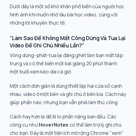
Dưới đây là một số khó khăn phổ biến của người học
hình ảnh khi muốn nhớ lâu bài học video, cùng với
những lời khuyên thực tế.
"Làm Sao Để Không Mất Công Dừng Và Tua Lại
Video Để Ghi Chú Nhiều Lần?"
Vòng dừng-phát-tua lại đáng ghét làm bạn mất tập
trung và có thể biến một bài giảng 20 phút thành
một buổi xem kéo dài cả giờ.
Một cách đơn giản là dùng thiết lập hai cửa sổ cạnh
nhau, video ở một bên và ghi chú ở bên kia. Cách này
giúp phần nào, nhưng bạn vẫn phải làm thủ công.
Cách hay hơn là để AI lo phần nặng ban đầu. Các
công cụ như
HoverNotes
có thể làm trợ lý ghi chú
cho bạn. Đây là một tiện ích mở rộng Chrome "xem"