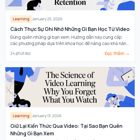
Learning
January 25, 2026
Cách Thực Sự Ghi Nhớ Những Gì Bạn Học Từ Video
Đừng quên những gì bạn xem. Hướng dẫn này cung cấp
các phương pháp dựa trên khoa học để nâng cao khả năng
ghi nhớ khi học qua video bằng cách sử dụng kỹ thuật hồi
Đọc thêm →
24
phút đọc
tưởng chủ động và ghi chú thông minh hơn.
Learning
January 13, 2026
Giữ Lại Kiến Thức Qua Video: Tại Sao Bạn Quên
Những Gì Bạn Xem