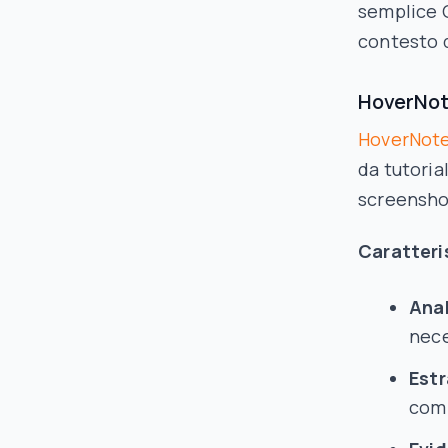
semplice 
contesto d
HoverNote
HoverNot
da tutoria
screensho
Caratteri
Anal
nece
Estr
comp