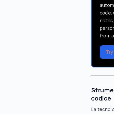
automa
code, 
notes,
perso
from a
Try
Strumen
codice
La tecnolo