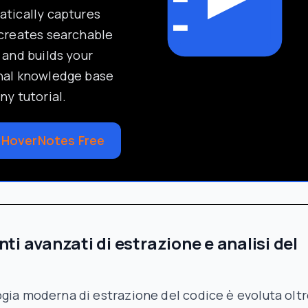
tically captures
creates searchable
 and builds your
nal knowledge base
ny tutorial.
 HoverNotes Free
ti avanzati di estrazione e analisi del
gia moderna di estrazione del codice è evoluta oltre