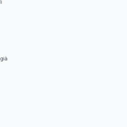
li
 già