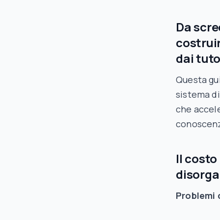
Da scre
costrui
dai tuto
Questa gu
sistema di
che acceler
conoscenz
Il cost
disorga
Problemi c