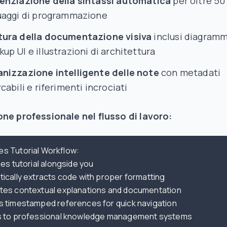
enziazione della sintassi automatica
per oltre 50
uaggi di programmazione
ura della documentazione visiva
inclusi diagramm
up UI e illustrazioni di architettura
nizzazione intelligente delle note
con metadati
rcabili e riferimenti incrociati
ne professionale nel flusso di lavoro: