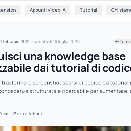
tension
Appunti Video IA
Tutorial
Chi siam
11 febbraio 2025
•
Updated:
16 luglio 2026
Torna 
uisci una knowledge base
izzabile dai tutorial di codi
trasformare screenshot sparsi di codice da tutorial 
conoscenza strutturata e ricercabile per aumentare l
 Team
•
13
min di lettura