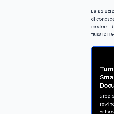
La soluzi
di conosc
moderni di
flussi di 
Turn
Sma
Doc
Stop 
rewind
video