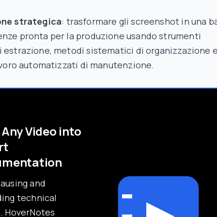
one strategica
: trasformare gli screenshot in una b
enze pronta per la produzione usando strumenti
 estrazione, metodi sistematici di organizzazione 
lavoro automatizzati di manutenzione.
 Any Video into
rt
umentation
pausing and
ing technical
s. HoverNotes