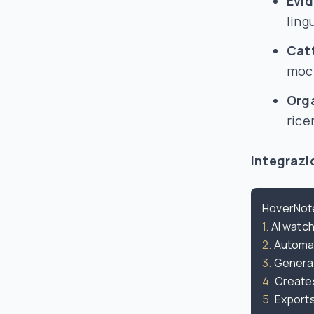
Evid
ling
Catt
mock
Orga
rice
Integrazio
1.
2.
3.
4.
5.