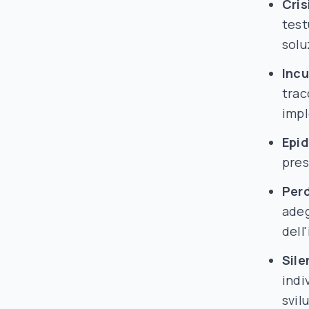
Cris
test
solu
Incu
trac
impl
Epid
pres
Perd
adeg
dell
Sile
indi
svil