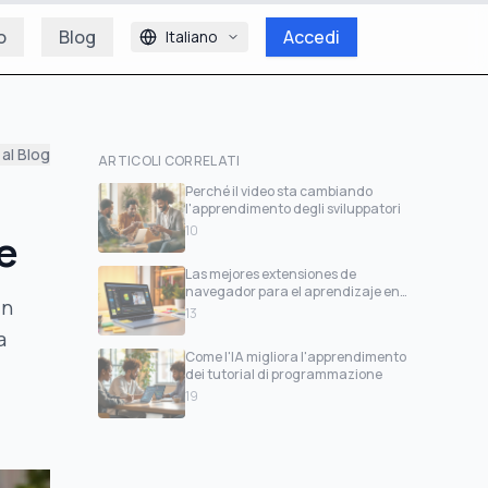
o
Blog
Accedi
Italiano
al Blog
ARTICOLI CORRELATI
Perché il video sta cambiando
l'apprendimento degli sviluppatori
10
ce
Las mejores extensiones de
navegador para el aprendizaje en
in
video de desarrolladores
13
a
Come l'IA migliora l'apprendimento
dei tutorial di programmazione
19