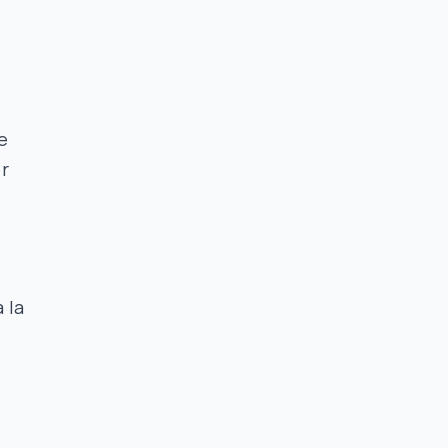
e
er
 la