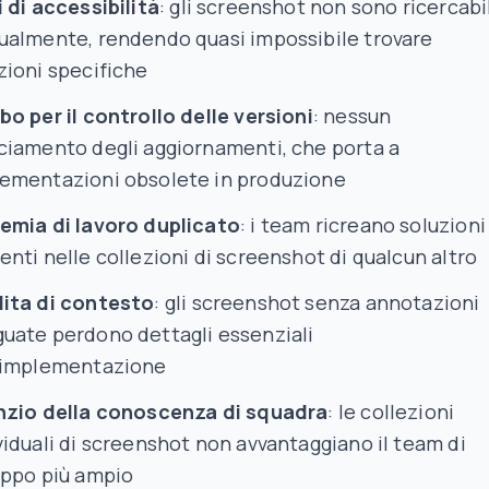
i di accessibilità
: gli screenshot non sono ricercabi
ualmente, rendendo quasi impossibile trovare
zioni specifiche
bo per il controllo delle versioni
: nessun
ciamento degli aggiornamenti, che porta a
ementazioni obsolete in produzione
emia di lavoro duplicato
: i team ricreano soluzioni
enti nelle collezioni di screenshot di qualcun altro
ita di contesto
: gli screenshot senza annotazioni
uate perdono dettagli essenziali
'implementazione
nzio della conoscenza di squadra
: le collezioni
viduali di screenshot non avvantaggiano il team di
uppo più ampio