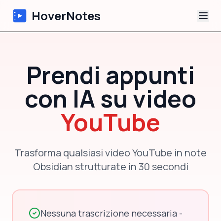
HoverNotes
App
Prendi appunti
Extension
con IA su video
Appunti Video IA
YouTube
Tutorial
Trasforma qualsiasi video YouTube in note
Chi siamo
Obsidian strutturate in 30 secondi
Blog
Nessuna trascrizione necessaria -