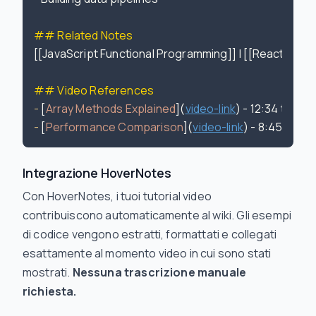
## Related Notes
[[JavaScript Functional Programming]] | [[React Stat
## Video References
-
 [
Array Methods Explained
](
video-link
-
 [
Performance Comparison
](
video-link
Integrazione HoverNotes
Con HoverNotes, i tuoi tutorial video
contribuiscono automaticamente al wiki. Gli esempi
di codice vengono estratti, formattati e collegati
esattamente al momento video in cui sono stati
mostrati.
Nessuna trascrizione manuale
richiesta.