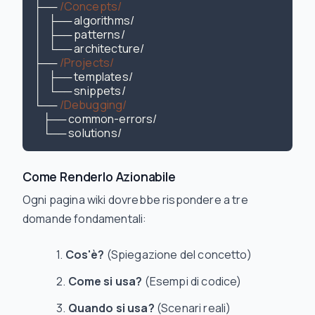
├── 
/Concepts/
│   ├── algorithms/

│   ├── patterns/

│   └── architecture/

├── 
/Projects/
│   ├── templates/

│   └── snippets/

└── 
/Debugging/
    ├── common-errors/

Come Renderlo Azionabile
Ogni pagina wiki dovrebbe rispondere a tre
domande fondamentali:
Cos'è?
(Spiegazione del concetto)
Come si usa?
(Esempi di codice)
Quando si usa?
(Scenari reali)