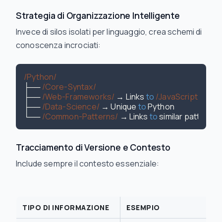
Strategia di Organizzazione Intelligente
Invece di silos isolati per linguaggio, crea schemi di
conoscenza incrociati:
/Python/
├── 
/Core-Syntax/
├── 
/Web-Frameworks/
 → Links 
to
/JavaScript/Nod
├── 
/Data-Science/
 → Unique 
to
 Python

└── 
/Common-Patterns/
 → Links 
to
 similar patterns 
i
Tracciamento di Versione e Contesto
Include sempre il contesto essenziale:
TIPO DI INFORMAZIONE
ESEMPIO