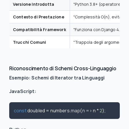
Versione Introdotta
"Python 3.8+ (operatore Wal
Contesto di Prestazione
"Complessità O(n), evitare in 
Compatibilità Framework
"Funziona con Django 4.0+"
Trucchi Comuni
"Trappola degli argomenti di
Riconoscimento di Schemi Cross-Linguaggio
Esempio: Schemi di Iterator tra Linguaggi
JavaScript:
const
 doubled = numbers.
map
(
n
 =>
 n * 
2