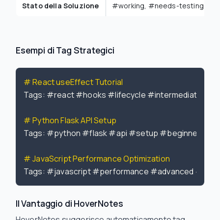
Stato della Soluzione
#working, #needs-testing, #d
Esempi di Tag Strategici
# React useEffect Tutorial
Tags: #react #hooks #lifecycle #intermediate #wor
# Python Flask API Setup
Tags: #python #flask #api #setup #beginner #tes
# JavaScript Performance Optimization
Il Vantaggio di HoverNotes
HoverNotes suggerisce automaticamente tag