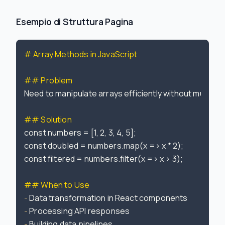
Esempio di Struttura Pagina
# Array Methods in JavaScript
## Problem
Need to manipulate arrays efficiently without mutation
## Solution
const numbers = [1, 2, 3, 4, 5];

const doubled = numbers.map(x => x * 2);

const filtered = numbers.filter(x => x > 3);

## When to Use
-
-
-
 Building data pipelines
