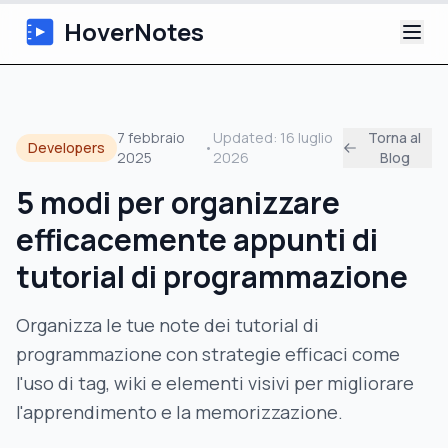
HoverNotes
App
7 febbraio
Updated:
16 luglio
Torna al
Developers
•
2025
2026
Blog
Extension
5 modi per organizzare
Appunti Video IA
efficacemente appunti di
Tutorial
tutorial di programmazione
Chi siamo
Organizza le tue note dei tutorial di
programmazione con strategie efficaci come
Blog
l'uso di tag, wiki e elementi visivi per migliorare
l'apprendimento e la memorizzazione.