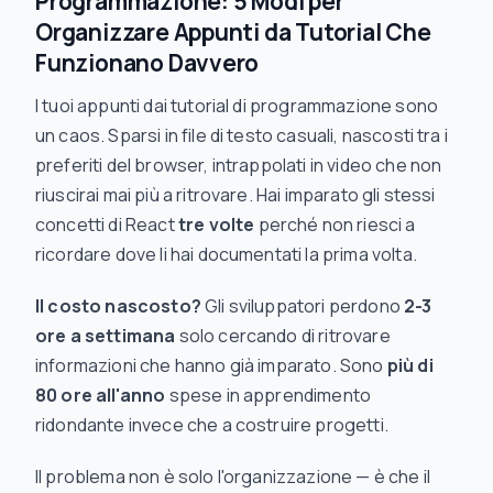
Programmazione: 5 Modi per
Organizzare Appunti da Tutorial Che
Funzionano Davvero
I tuoi appunti dai tutorial di programmazione sono
un caos. Sparsi in file di testo casuali, nascosti tra i
preferiti del browser, intrappolati in video che non
riuscirai mai più a ritrovare. Hai imparato gli stessi
concetti di React
tre volte
perché non riesci a
ricordare dove li hai documentati la prima volta.
Il costo nascosto?
Gli sviluppatori perdono
2-3
ore a settimana
solo cercando di ritrovare
informazioni che hanno già imparato. Sono
più di
80 ore all'anno
spese in apprendimento
ridondante invece che a costruire progetti.
Il problema non è solo l'organizzazione — è che il