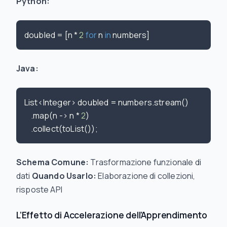
Python:
doubled = [n * 
2
for
 n 
in
Java:
List<Integer> doubled = numbers.stream()

    .map(n -> n * 
2
)

Schema Comune:
Trasformazione funzionale di
dati
Quando Usarlo:
Elaborazione di collezioni,
risposte API
L’Effetto di Accelerazione dell’Apprendimento