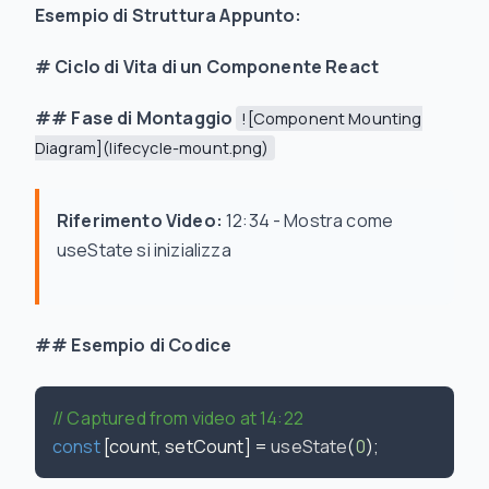
Esempio di Struttura Appunto:
# Ciclo di Vita di un Componente React
## Fase di Montaggio
![Component Mounting
Diagram](lifecycle-mount.png)
Riferimento Video:
12:34 - Mostra come
useState si inizializza
## Esempio di Codice
// Captured from video at 14:22
const
 [count, setCount] = 
useState
(
0