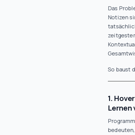
Das Proble
Notizen si
tatsächli
zeitgeste
Kontextua
Gesamtwis
So baust d
1. Hove
Lernen 
Programmie
bedeuten,