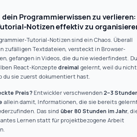
, dein Programmierwissen zu verlieren:
utorial-Notizen effektiv zu organisiere
grammier-Tutorial-Notizen sind ein Chaos. Überall
in zufälligen Textdateien, versteckt in Browser-
n, gefangen in Videos, die du nie wiederfindest. D
elben React-Konzepte
dreimal
gelernt, weil du nicht
o du sie zuerst dokumentiert hast.
eckte Preis?
Entwickler verschwenden
2–3 Stunde
e
allein damit, Informationen, die sie bereits gelern
ederzufinden. Das sind
über 80 Stunden im Jahr
, di
dantes Lernen statt für projektbezogene Arbeit
n.