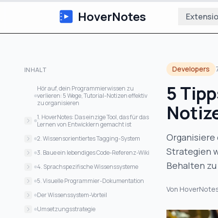
HoverNotes
Extensi
Developers
INHALT
5 Tip
Hör auf, dein Programmierwissen zu
verlieren: 5 Wege, Tutorial-Notizen effektiv
zu organisieren
Notize
1. HoverNotes: Das einzige Tool, das für das
Lernen von Entwicklern gemacht ist
Organisiere
Warum herkömmliches
2. Wissensorientiertes Tagging-System
Notizenmachen bei Programmieren
Strategien w
Aufbau einer problemorientierten Tag-
scheitert
3. Baue ein lebendiges Code-Referenz-Wiki
Struktur
Behalten zu
Skalierbare Wiki-Struktur
Was HoverNotes automatisch erfasst
4. Sprachspezifische Wissenssysteme
Strategische Tagging-Beispiele
Mach es umsetzbar
Smarte Organisationsstrategie
Integration, die wirklich funktioniert
5. Visuelle Programmier-Dokumentation
Der HoverNotes Vorteil
Von
HoverNote
Beispielhafter Aufbau einer Seite
Versions- und Kontextverfolgung
Strategische visuelle Erfassung
Der Wissenssystem-Vorteil
HoverNotes Integration
Mustererkennung über Sprachen
HoverNotes Visuelle Intelligenz
Warum HoverNotes alles verändert
Umsetzungsstrategie
hinweg