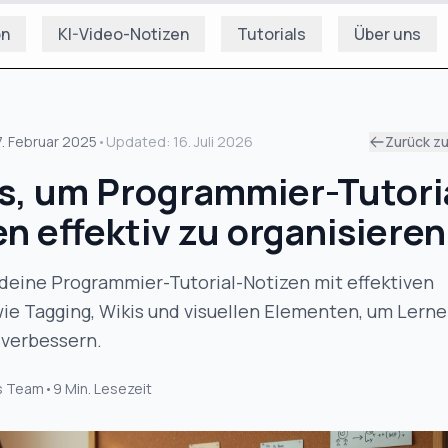
on
KI-Video-Notizen
Tutorials
Über uns
7. Februar 2025
•
Updated:
16. Juli 2026
Zurück z
ps, um Programmier-Tutori
n effektiv zu organisieren
 deine Programmier-Tutorial-Notizen mit effektiven
ie Tagging, Wikis und visuellen Elementen, um Lern
 verbessern.
s Team
•
9
Min. Lesezeit