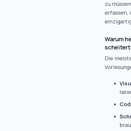
zu müsse
erfassen,
einzigarti
Warum he
scheitert
Die meist
Vorlesunge
Vis
lass
Cod
Schr
bra