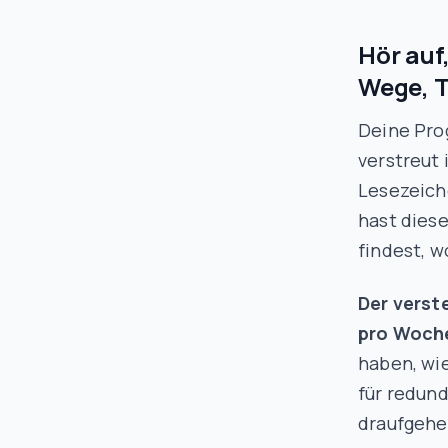
Hör auf
Wege, T
Deine Pro
verstreut 
Lesezeiche
hast dies
findest, w
Der verst
pro Woch
haben, wi
für redun
draufgehe