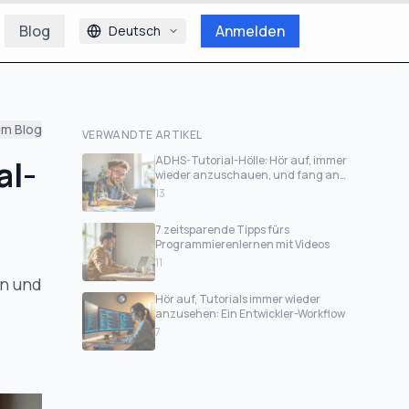
Blog
Anmelden
Deutsch
um Blog
VERWANDTE ARTIKEL
al-
ADHS-Tutorial-Hölle: Hör auf, immer
wieder anzuschauen, und fang an
zu bauen
13
7 zeitsparende Tipps fürs
Programmierenlernen mit Videos
11
en und
Hör auf, Tutorials immer wieder
anzusehen: Ein Entwickler-Workflow
7