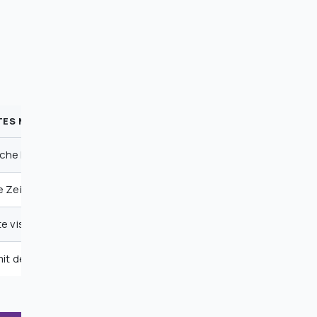
TES METHODE
che Extraktion mit Syntax-Hervorhebung
e Zeitstempel, verlinkt zu Videopassagen
te visuelle Dokumentation
 mit deinem bestehenden Wissensspeicher