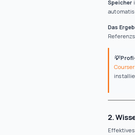
Speicher
automatis
Das Ergeb
Referenzs
💡 Profi
Courser
installi
2. Wiss
Effektive