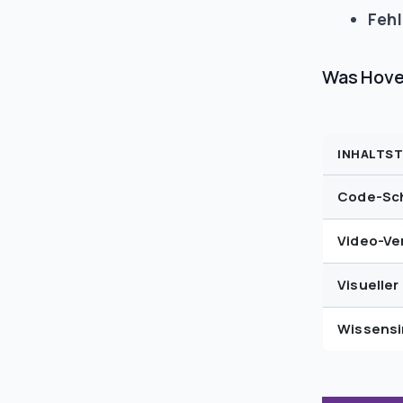
Feh
Was Hove
INHALTST
Code-Sch
Video-Ve
Visueller
Wissensi