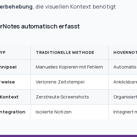
lerbehebung
, die visuellen Kontext benötigt
rNotes automatisch erfasst
YP
TRADITIONELLE METHODE
HOVERNO
nipsel
Manuelles Kopieren mit Fehlern
Automatis
rweise
Verlorene Zeitstempel
Anklickbar
 Kontext
Zerstreute Screenshots
Organisier
ntegration
Isolierte Notizen
Integriert