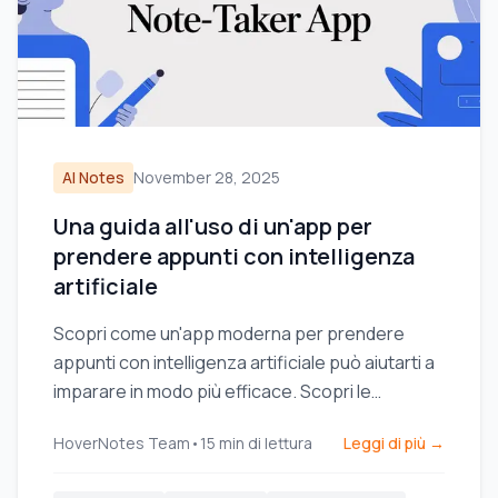
AI Notes
November 28, 2025
Una guida all'uso di un'app per
prendere appunti con intelligenza
artificiale
Scopri come un'app moderna per prendere
appunti con intelligenza artificiale può aiutarti a
imparare in modo più efficace. Scopri le
funzionalità principali, i flussi di lavoro pratici e
HoverNotes Team
•
15
min di lettura
Leggi di più →
come proteggere i tuoi dati.