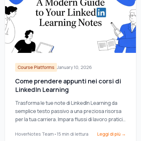
Course Platforms
January 10, 2026
Come prendere appunti nei corsi di
LinkedIn Learning
Trasforma le tue note di LinkedIn Learning da
semplice testo passivo a una preziosa risorsa
per la tua carriera. Impara flussi di lavoro pratici
per catturare, organizzare e sfruttare al meglio
HoverNotes Team
•
15
min di lettura
Leggi di più →
le tue conoscenze.