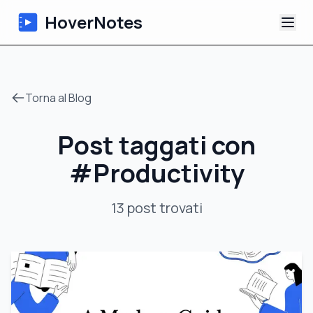
HoverNotes
App
Torna al Blog
Extension
Post taggati con
Appunti Video IA
#
Productivity
Tutorial
13
post
trovati
Chi siamo
Blog