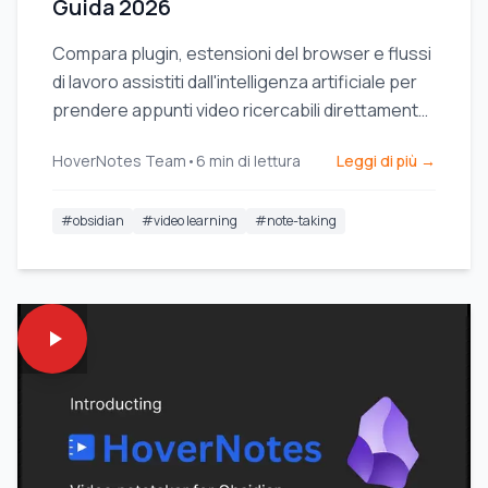
Guida 2026
Compara plugin, estensioni del browser e flussi
di lavoro assistiti dall'intelligenza artificiale per
prendere appunti video ricercabili direttamente
nella tua base di conoscenza Obsidian.
HoverNotes Team
•
6
min di lettura
Leggi di più →
#
obsidian
#
video learning
#
note-taking