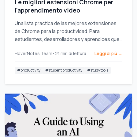
Le migliori estensioni Chrome per
l'apprendimento video
Una lista práctica de las mejores extensiones
de Chrome para la productividad. Para
estudiantes, desarrolladores y aprendices que
quieren concentrarse, aprender más rápido y
HoverNotes Team
•
21
min di lettura
Leggi di più →
lograr más.
#
productivity
#
student productivity
#
study tools