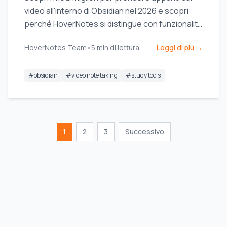
video all'interno di Obsidian nel 2026 e scopri
perché HoverNotes si distingue con funzionalità
potenziate dall'intelligenza artificiale e
HoverNotes Team
•
5
min di lettura
Leggi di più →
un'integrazione perfetta.
#
obsidian
#
video note taking
#
study tools
1
2
3
Successivo