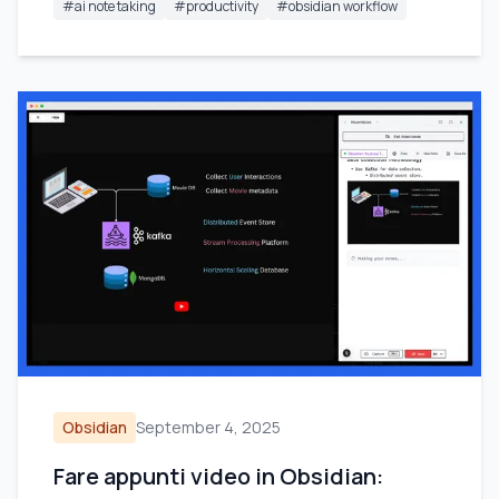
#
ai note taking
#
productivity
#
obsidian workflow
Obsidian
September 4, 2025
Fare appunti video in Obsidian: