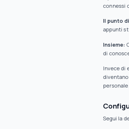
connessi d
Il punto d
appunti st
Insieme:
O
di conosc
Invece di 
diventano 
personale
Configu
Segui la d