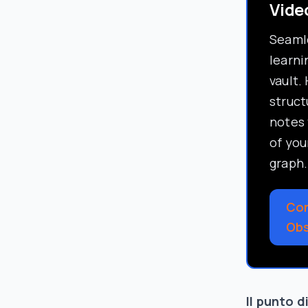
Vide
Seamle
learni
vault.
struc
notes 
of you
graph.
Con
Obs
Il punto d