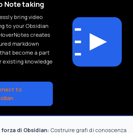
o Note taking
ssly bring video
ng to your Obsidian
 HoverNotes creates
tured markdown
that become a part
r existing knowledge
nect to
idian
i forza di Obsidian:
Costruire grafi di conoscenza