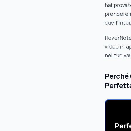
hai provat
prendere a
quell’intu
HoverNote
video in a
nel tuo va
Perché 
Perfett
Perf