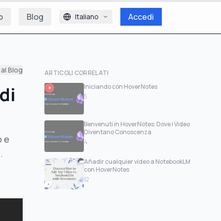
o
Blog
Accedi
Italiano
al Blog
ARTICOLI CORRELATI
di
Iniciando con HoverNotes
5
Benvenuti in HoverNotes: Dove i Video
Diventano Conoscenza
p e
4
.
Añadir cualquier video a NotebookLM
con HoverNotes
12