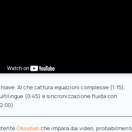
iave: AI che cattura equazioni complesse (1:15),
ltilingue (0:45) e sincronizzazione fluida con
(2:00)
 utente
Obsidian
che impara dai video, probabilment