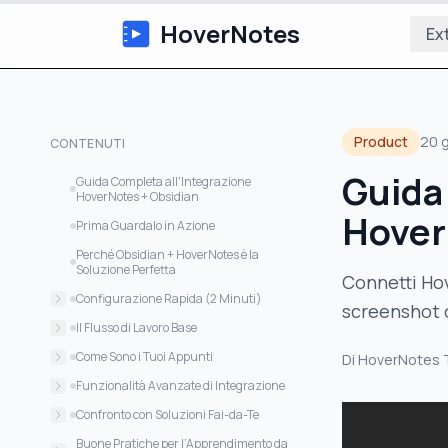
HoverNotes
Ex
Product
20 
CONTENUTI
Guida 
Guida Completa all'Integrazione
HoverNotes + Obsidian
Hover
Prima Guardalo in Azione
Perché Obsidian + HoverNotes è la
Soluzione Perfetta
Connetti Hov
Configurazione Rapida (2 Minuti)
screenshot c
Passo 1: Installa HoverNotes
Il Flusso di Lavoro Base
Passo 2: Connetti Obsidian
Flusso Video Tradizionale con Obsidian:
Come Sono i Tuoi Appunti
Di
HoverNotes
Cosa Vedrai
Flusso HoverNotes + Obsidian:
Struttura Generata Automatica:
Funzionalità Avanzate di Integrazione
Le Tue Funzionalità Obsidian Restano
1. Cattura di Contenuto Visivo
Confronto con Soluzioni Fai-da-Te
Attive:
2. Estrazione Blocchi di Codice
Approccio Fai-da-Te:
Buone Pratiche per l’Apprendimento da