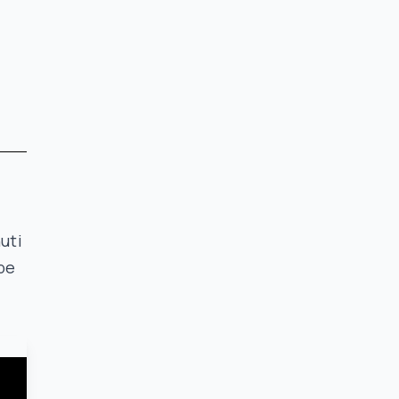
uti
be