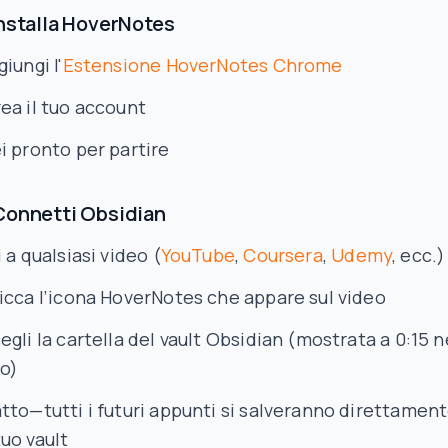
Installa HoverNotes
giungi l'
Estensione HoverNotes Chrome
ea il tuo account
i pronto per partire
Connetti Obsidian
i a qualsiasi video (
YouTube
,
Coursera
,
Udemy
, ecc.)
icca l’icona HoverNotes che appare sul video
egli la cartella del vault Obsidian (mostrata a 0:15 n
o)
tto—tutti i futuri appunti si salveranno direttamen
tuo vault