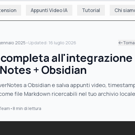
tension
Appunti Video IA
Tutorial
Chi siam
gennaio 2025
•
Updated:
16 luglio 2026
Torna 
completa all'integrazione 
Notes + Obsidian
erNotes a Obsidian e salva appunti video, timestam
ome file Markdown ricercabili nel tuo archivio locale
 Team
•
8
min di lettura