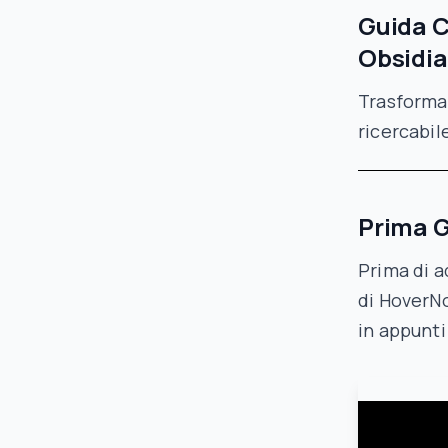
Guida C
Obsidi
Trasforma
ricercabil
Prima G
Prima di a
di HoverN
in appunti