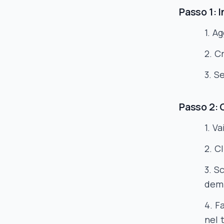
Passo 1: 
Ag
Cr
Se
Passo 2: 
Va
Cl
Sc
dem
Fa
nel 