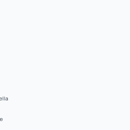
ella
te