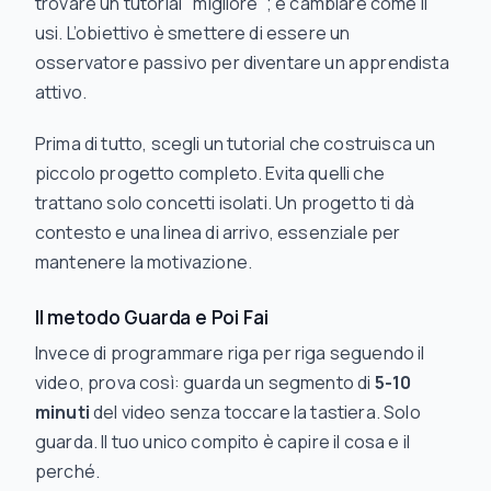
trovare un tutorial "migliore"; è cambiare
come
li
usi. L’obiettivo è smettere di essere un
osservatore passivo per diventare un apprendista
attivo.
Prima di tutto, scegli un tutorial che costruisca un
piccolo progetto completo. Evita quelli che
trattano solo concetti isolati. Un progetto ti dà
contesto e una linea di arrivo, essenziale per
mantenere la motivazione.
Il metodo Guarda e Poi Fai
Invece di programmare riga per riga seguendo il
video, prova così: guarda un segmento di
5-10
minuti
del video senza toccare la tastiera. Solo
guarda. Il tuo unico compito è capire il
cosa
e il
perché
.