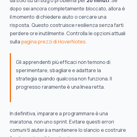
da solo su un bug o problema per
20 minuti
. Se
dopo sei ancora completamente bloccato,
allora
è
il momento di chiedere aiuto o cercare una
risposta. Questo costruisce resilienza senza farti
perdere ore inutilmente. Controlla le opzioni attuali
sulla
pagina prezzi di HoverNotes
.
Gli apprendenti più efficaci non temono di
sperimentare, sbagliare e adattare la
strategia quando qualcosa non funziona. Il
progresso raramente è una linea retta.
In definitiva, imparare a programmare è una
maratona, non uno sprint. Evitare questi errori
comuni ti aiuterà a mantenere lo slancio e costruire