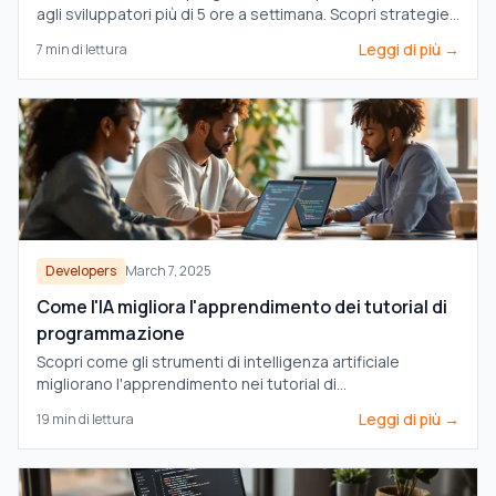
agli sviluppatori più di 5 ore a settimana. Scopri strategie
efficaci per migliorare l'apprendimento e aumentare la
Leggi di più →
7
min di lettura
produttività.
Developers
March 7, 2025
Come l'IA migliora l'apprendimento dei tutorial di
programmazione
Scopri come gli strumenti di intelligenza artificiale
migliorano l'apprendimento nei tutorial di
programmazione con appunti in tempo reale, supporto
Leggi di più →
19
min di lettura
multilingue e percorsi di apprendimento personalizzati.