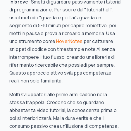
In breve:
Smetti di guardare passivamente i tutorial
di programmazione. Per uscire dal "tutorial hell",
usa il metodo "guarda e poi fai": guarda un
segmento di 5-10 minuti per capire l'obiettivo, poi
metti in pausa e prova a ricrearlo a memoria. Usa
uno strumento come
HoverNotes
per catturare
snippet di codice con timestamp e note AI senza
interrompere il tuo flusso, creando una libreria di
riferimento ricercabile che possiedi per sempre.
Questo approccio attivo sviluppa competenze
reali, non solo familiarità.
Molti sviluppatori alle prime armi cadono nella
stessa trappola. Credono che se guardano
abbastanza video tutorial, la conoscenza prima o
poi si interiorizzerà. Ma la dura verità è che il
consumo passivo crea un’illusione di competenza.