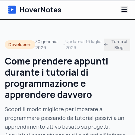
HoverNotes
App
30 gennaio
Updated:
16 luglio
Torna al
Developers
•
2026
2026
Blog
Extension
Come prendere appunti
Appunti Video IA
durante i tutorial di
Tutorial
programmazione e
apprendere davvero
Chi siamo
Scopri il modo migliore per imparare a
Blog
programmare passando da tutorial passivi a un
apprendimento attivo basato su progetti.