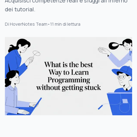
Acquisisci competenze reali e sfuggi all'inferno
dei tutorial.
Di
HoverNotes Team
•
11
min di lettura