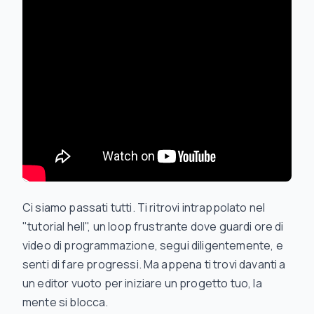
Ci siamo passati tutti. Ti ritrovi intrappolato nel
"tutorial hell", un loop frustrante dove guardi ore di
video di programmazione, segui diligentemente, e
senti di fare progressi. Ma appena ti trovi davanti a
un editor vuoto per iniziare un progetto tuo, la
mente si blocca.