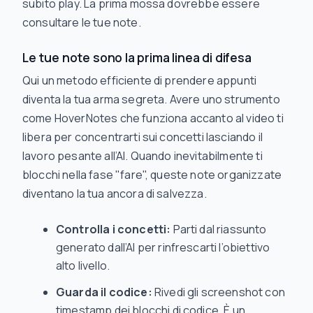
subito play. La prima mossa dovrebbe essere
consultare le tue note.
Le tue note sono la prima linea di difesa
Qui un metodo efficiente di prendere appunti
diventa la tua arma segreta. Avere uno strumento
come HoverNotes che funziona accanto al video ti
libera per concentrarti sui concetti lasciando il
lavoro pesante all’AI. Quando inevitabilmente ti
blocchi nella fase "fare", queste note organizzate
diventano la tua ancora di salvezza.
Controlla i concetti:
Parti dal riassunto
generato dall’AI per rinfrescarti l’obiettivo
alto livello.
Guarda il codice:
Rivedi gli screenshot con
timestamp dei blocchi di codice. È un