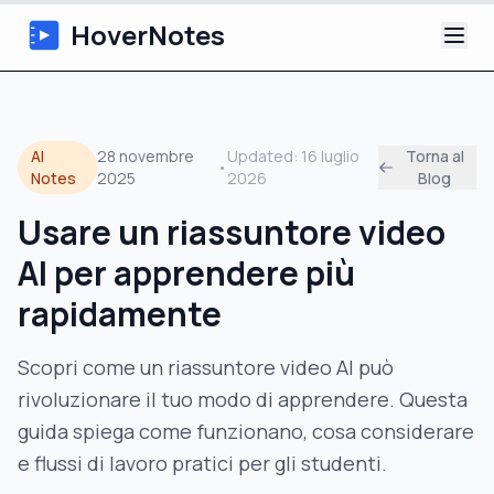
HoverNotes
App
AI
28 novembre
Updated:
16 luglio
Torna al
•
Extension
Notes
2025
2026
Blog
Usare un riassuntore video
Appunti Video IA
AI per apprendere più
Tutorial
rapidamente
Chi siamo
Scopri come un riassuntore video AI può
rivoluzionare il tuo modo di apprendere. Questa
Blog
guida spiega come funzionano, cosa considerare
e flussi di lavoro pratici per gli studenti.