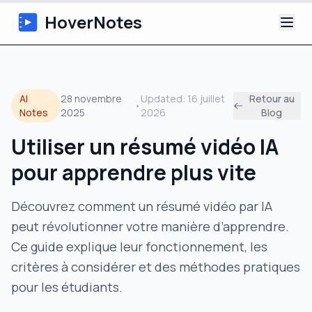
HoverNotes
Application
AI
28 novembre
Updated:
16 juillet
Retour au
•
Extension
Notes
2025
2026
Blog
Utiliser un résumé vidéo IA
Notes Vidéo IA
pour apprendre plus vite
Tutoriels
Découvrez comment un résumé vidéo par IA
À propos
peut révolutionner votre manière d’apprendre.
Ce guide explique leur fonctionnement, les
Blog
critères à considérer et des méthodes pratiques
pour les étudiants.