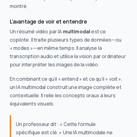
montré
.
L’avantage de voir
et
entendre
Un résumé vidéo par IA
multimodal
est ce
copilote. Il traite plusieurs types de données—ou
« modes »—en même temps. Il analyse la
transcription audio et utilise la vision par ordinateur
pour interpréter les images de la vidéo.
En combinant ce qu’il « entend » et ce qu’il « voit »,
un IA multimodal construit une image complète et
contextuelle. Il relie les concepts oraux à leurs
équivalents visuels.
Un professeur dit : « Cette formule
spécifique est clé. » Une IA multimodale ne