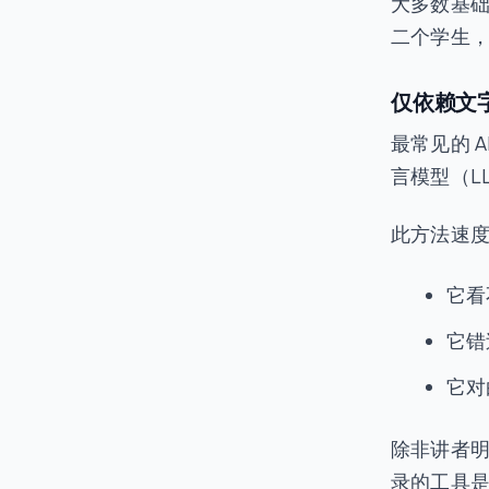
大多数基
二个学生，
仅依赖文
最常见的 
言模型（L
此方法速
它看
它错
它对
除非讲者明
录的工具