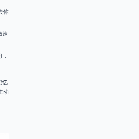
去你
做速
习，
记忆
主动