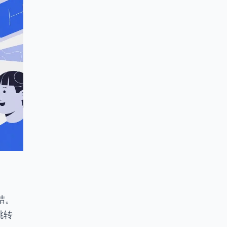
结。
跳转