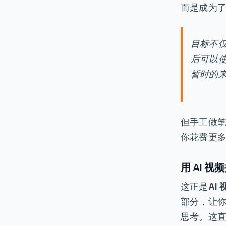
而是成为
目标不
后可以
暂时的
但手工做
你花费更
用 AI 
这正是
AI
部分，让你
思考。这