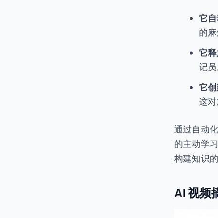
它自
的麻
它释
记员
它创
这对
通过自动
的主动学习
构建知识
AI 视