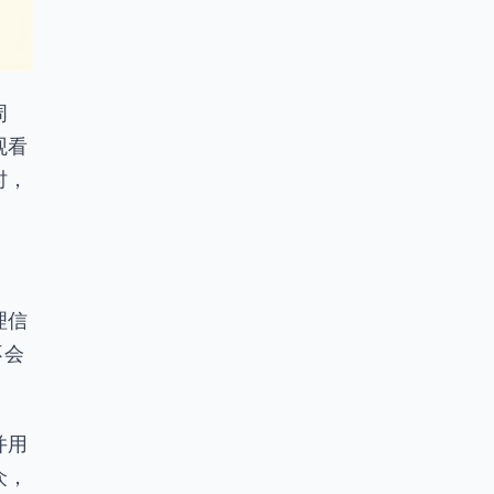
周
观看
时，
理信
不会
并用
众，