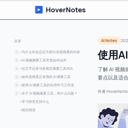
HoverNotes
AI Notes
20
目录
使用A
为什么你会忘记大部分在线观看的内容
观看与学习之间的差距
AI 视频摘要工具究竟如何运作
用 AI 视频摘要工具弥合差距
仅依赖文字记录的方法
了解 AI 
仅文字记录与多模态摘要工具对比
多模态 AI 方法
单纯听觉的局限
要点以及适
如何选择真正有用的 AI 摘要工具
既看又听的优势
优先保证准确性与相关性
使用 AI 摘要工具的实用学习工作流
作者
HoverNote
仅文字记录 vs 多模态 AI 摘要工具功能对
精准可点击的时间戳
备考学生的工作流
关于 AI 视频摘要工具，有什么问题？
比
视觉上下文的截图
专业人士消化技术内容的工作流
我能跳过视频只看 AI 摘要吗？
学习研究支持什么
导出选项和数据所有权
音频质量差或口音强怎么办？
相关阅读
我的数据安全吗？笔记归谁所有？