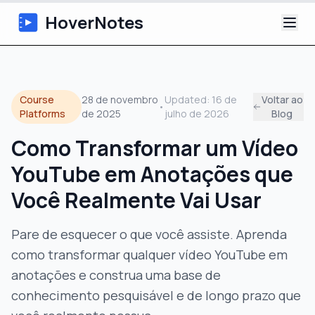
HoverNotes
App
Course
28 de novembro
Updated:
16 de
Voltar ao
•
Extension
Platforms
de 2025
julho de 2026
Blog
Como Transformar um Vídeo
Notas de Vídeo com IA
YouTube em Anotações que
Tutoriais
Você Realmente Vai Usar
Sobre
Pare de esquecer o que você assiste. Aprenda
como transformar qualquer vídeo YouTube em
Blog
anotações e construa uma base de
conhecimento pesquisável e de longo prazo que