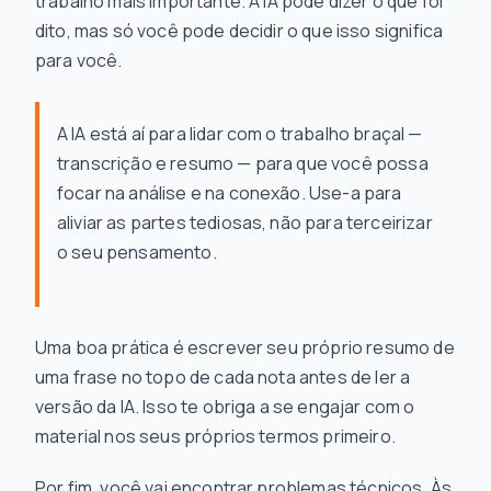
trabalho mais importante. A IA pode dizer
o que
foi
dito, mas só você pode decidir o que isso
significa
para você.
A IA está aí para lidar com o trabalho braçal —
transcrição e resumo — para que você possa
focar na análise e na conexão. Use-a para
aliviar as partes tediosas, não para terceirizar
o seu pensamento.
Uma boa prática é escrever seu próprio resumo de
uma frase no topo de cada nota
antes
de ler a
versão da IA. Isso te obriga a se engajar com o
material nos seus próprios termos primeiro.
Por fim, você vai encontrar problemas técnicos. Às